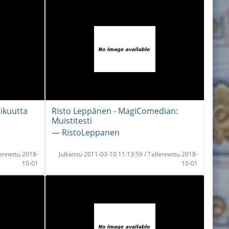
aikuutta
Risto Leppänen - MagiComedian:
Muistitesti
― RistoLeppanen
lennettu 2018-
Julkaistu 2011-03-10 11:13:59 / Tallennettu 2018-
10-01
10-01