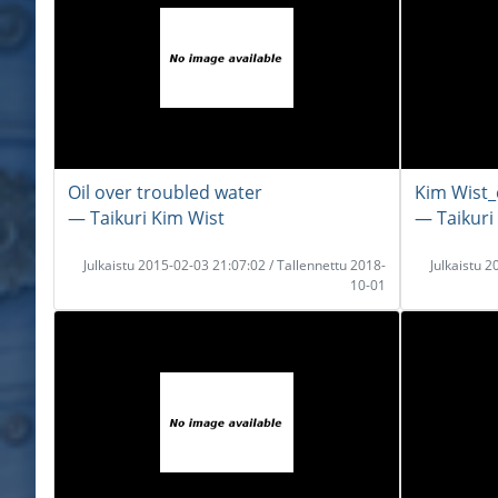
Oil over troubled water
Kim Wist_
― Taikuri Kim Wist
― Taikuri
Julkaistu 2015-02-03 21:07:02 / Tallennettu 2018-
Julkaistu 
10-01