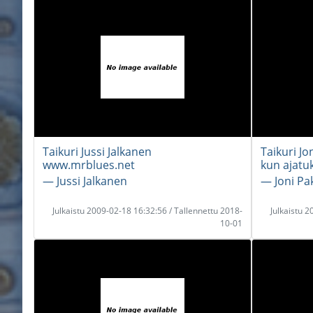
Taikuri Jussi Jalkanen
Taikuri Jo
www.mrblues.net
kun ajatu
― Jussi Jalkanen
― Joni P
Julkaistu 2009-02-18 16:32:56 / Tallennettu 2018-
Julkaistu 
10-01