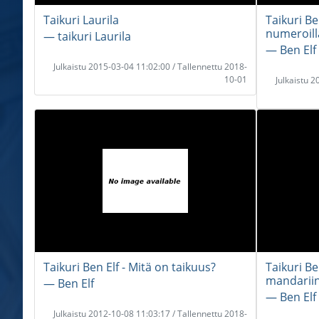
Taikuri Laurila
Taikuri B
numeroill
― taikuri Laurila
― Ben Elf
Julkaistu 2015-03-04 11:02:00 / Tallennettu 2018-
10-01
Julkaistu 
Taikuri Ben Elf - Mitä on taikuus?
Taikuri B
mandariin
― Ben Elf
― Ben Elf
Julkaistu 2012-10-08 11:03:17 / Tallennettu 2018-