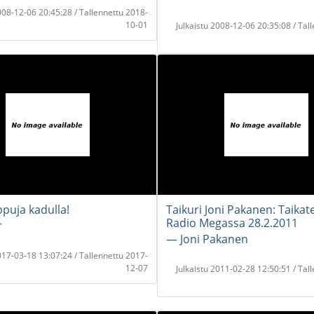
2008-12-06 20:45:28 / Tallennettu 2018-
10-01
Julkaistu 2008-12-06 20:35:08 / Tal
puja kadulla!
Taikuri Joni Pakanen: Taik
Radio Megassa 28.2.2011
r
― Joni Pakanen
2017-03-18 13:07:24 / Tallennettu 2017-
12-07
Julkaistu 2011-02-28 12:50:51 / Tal