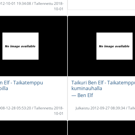
2012-10-01 19:34:08 / Tallennettu 2018-
10-01
en Elf - Taikatemppu
Taikuri Ben Elf - Taikatempp
illa
kuminauhalla
― Ben Elf
2008-12-28 05:53:20 / Tallennettu 2018-
Julkaistu 2012-09-27 08:39:34 / Tal
10-01