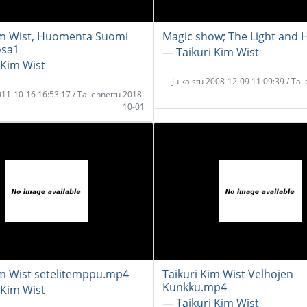
im Wist, Huomenta Suomi
Magic show; The Light and 
osa1
― Taikuri Kim Wist
 Kim Wist
Julkaistu 2008-12-09 11:09:39 / Tal
2011-10-16 16:53:17 / Tallennettu 2018-
10-01
im Wist setelitemppu.mp4
Taikuri Kim Wist Velhojen
Kunkku.mp4
 Kim Wist
― Taikuri Kim Wist