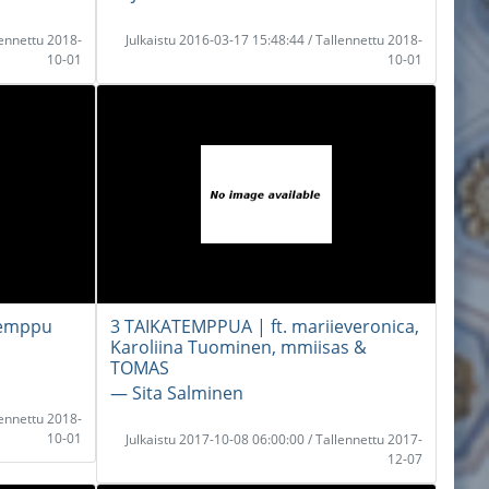
lennettu 2018-
Julkaistu 2016-03-17 15:48:44 / Tallennettu 2018-
10-01
10-01
atemppu
3 TAIKATEMPPUA | ft. mariieveronica,
Karoliina Tuominen, mmiisas &
TOMAS
― Sita Salminen
lennettu 2018-
10-01
Julkaistu 2017-10-08 06:00:00 / Tallennettu 2017-
12-07