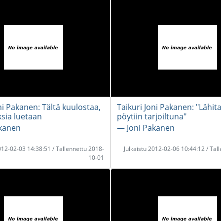
ni Pakanen: Tältä kuulostaa,
Taikuri Joni Pakanen: "Lähit
ksia luetaan
pöytiin tarjoiltuna"
akanen
― Joni Pakanen
2012-02-03 14:38:51 / Tallennettu 2018-
Julkaistu 2012-02-06 10:44:12 / Tal
10-01