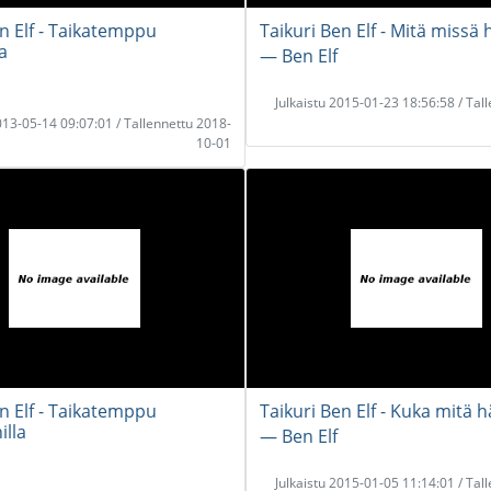
en Elf - Taikatemppu
Taikuri Ben Elf - Mitä missä 
a
― Ben Elf
Julkaistu 2015-01-23 18:56:58 / Tal
2013-05-14 09:07:01 / Tallennettu 2018-
10-01
en Elf - Taikatemppu
Taikuri Ben Elf - Kuka mitä h
illa
― Ben Elf
Julkaistu 2015-01-05 11:14:01 / Tal