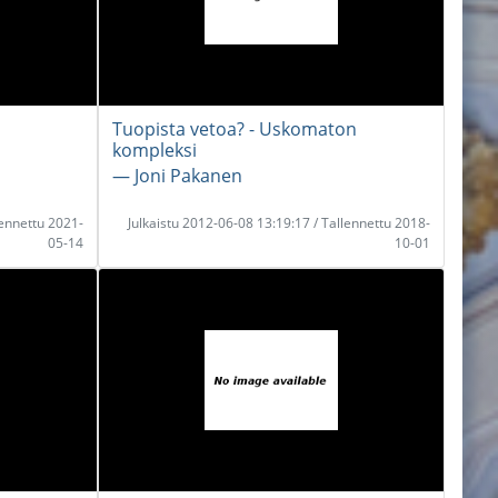
Tuopista vetoa? - Uskomaton
kompleksi
― Joni Pakanen
lennettu 2021-
Julkaistu 2012-06-08 13:19:17 / Tallennettu 2018-
05-14
10-01