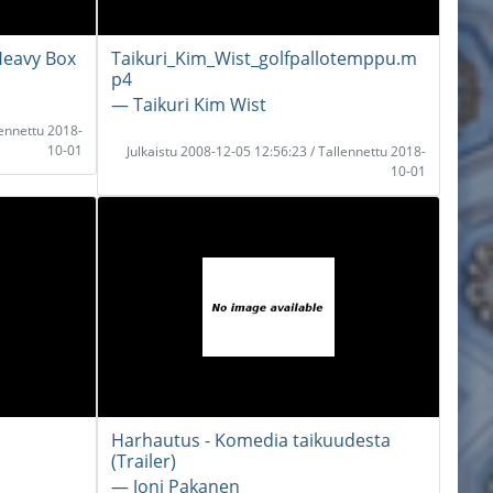
Heavy Box
Taikuri_Kim_Wist_golfpallotemppu.m
p4
― Taikuri Kim Wist
lennettu 2018-
10-01
Julkaistu 2008-12-05 12:56:23 / Tallennettu 2018-
10-01
Harhautus - Komedia taikuudesta
(Trailer)
― Joni Pakanen