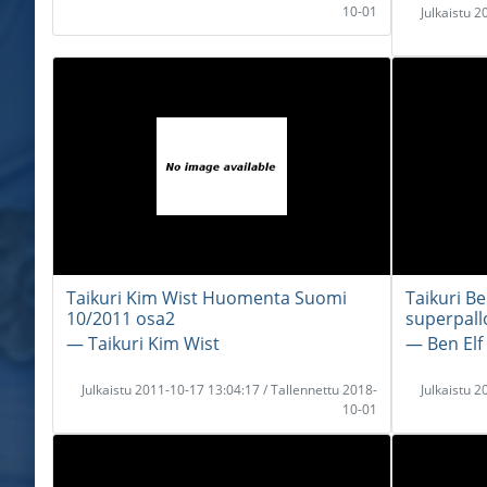
10-01
Julkaistu 
Taikuri Kim Wist Huomenta Suomi
Taikuri B
10/2011 osa2
superpallo
― Taikuri Kim Wist
― Ben Elf
Julkaistu 2011-10-17 13:04:17 / Tallennettu 2018-
Julkaistu 
10-01