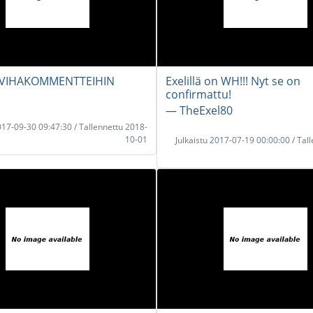
 VIHAKOMMENTTEIHIN
Exelillä on WH!!! Nyt se on
confirmattu!
― TheExel80
2017-09-30 09:47:30 / Tallennettu 2018-
10-01
Julkaistu 2017-07-19 00:00:00 / Tal