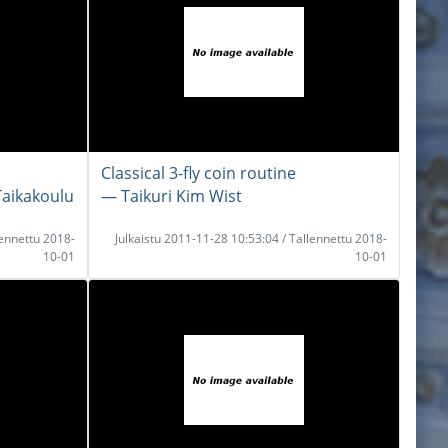
Classical 3-fly coin routine
Taikakoulu
― Taikuri Kim Wist
lennettu 2018-
Julkaistu 2011-11-28 10:53:04 / Tallennettu 2018-
10-01
10-01