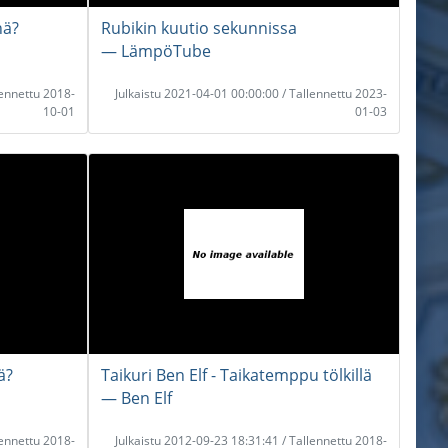
hä?
Rubikin kuutio sekunnissa
― LämpöTube
lennettu 2018-
Julkaistu 2021-04-01 00:00:00 / Tallennettu 2023-
10-01
01-03
ä?
Taikuri Ben Elf - Taikatemppu tölkillä
― Ben Elf
lennettu 2018-
Julkaistu 2012-09-23 18:31:41 / Tallennettu 2018-