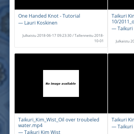
One Handed Knot - Tutorial
Taikuri K
10/2011_
― Lauri Koskinen
― Taikuri
Julkaistu 2018-06-17 09:23:30 / Tallennettu 2018-
10-01
Julkaistu 
Taikuri_Kim_Wist_Oil over troubeled
Taikuri K
water.mp4
― Taikuri
― Taikuri Kim Wist