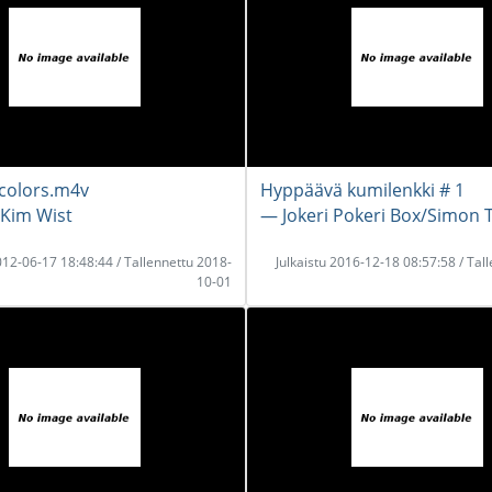
colors.m4v
Hyppäävä kumilenkki # 1
 Kim Wist
― Jokeri Pokeri Box/Simon 
2012-06-17 18:48:44 / Tallennettu 2018-
Julkaistu 2016-12-18 08:57:58 / Tal
10-01