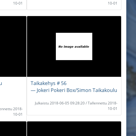
10-01
10-01
u
Taikakehys # 56
― Jokeri Pokeri Box/Simon Taikakoulu
Julkaistu 2018-06-05 09:28:20 / Tallennettu 2018-
10-01
lennettu 2018-
10-01