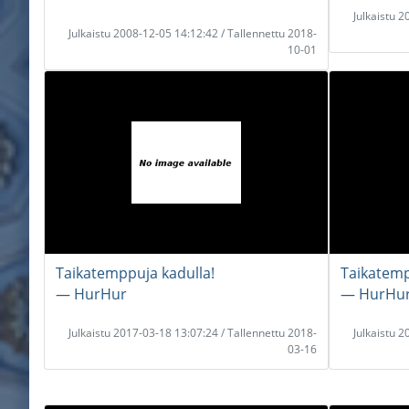
Julkaistu 
Julkaistu 2008-12-05 14:12:42 / Tallennettu 2018-
10-01
Taikatemppuja kadulla!
Taikatemp
― HurHur
― HurHu
Julkaistu 2017-03-18 13:07:24 / Tallennettu 2018-
Julkaistu 
03-16