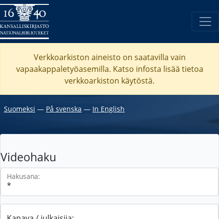
Verkkoarkiston aineisto on saatavilla vain
vapaakappaletyöasemilla. Katso
infosta
lisää tietoa
verkkoarkiston käytöstä.
Suomeksi
―
På svenska
―
In English
Videohaku
Hakusana:
Kanava / julkaisija: