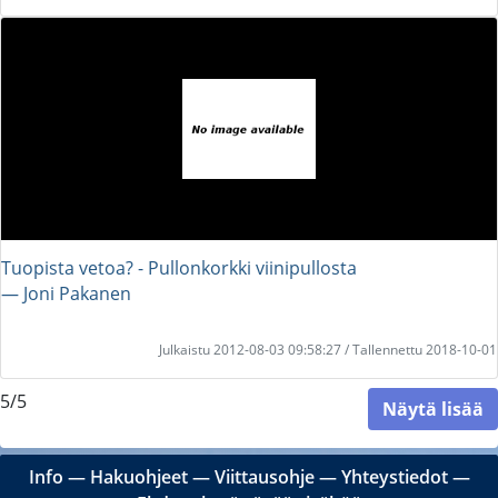
Tuopista vetoa? - Pullonkorkki viinipullosta
― Joni Pakanen
Julkaistu 2012-08-03 09:58:27 / Tallennettu 2018-10-01
5/5
Näytä lisää
Info
―
Hakuohjeet
―
Viittausohje
―
Yhteystiedot
―