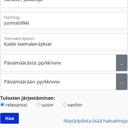
Hashtag:
Teemakeräykset:
Päivämäärästä: pp/kk/vvvv
...
Päivämäärään: pp/kk/vvvv
...
Tulosten järjestäminen:
relevanssi
uusin
vanhin
Näytä/piilota lisää hakuehtoja