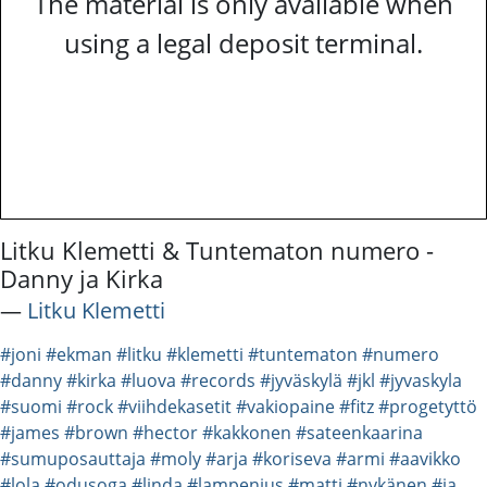
The material is only available when
using a legal deposit terminal.
Litku Klemetti & Tuntematon numero -
Danny ja Kirka
―
Litku Klemetti
#joni
#ekman
#litku
#klemetti
#tuntematon
#numero
#danny
#kirka
#luova
#records
#jyväskylä
#jkl
#jyvaskyla
#suomi
#rock
#viihdekasetit
#vakiopaine
#fitz
#progetyttö
#james
#brown
#hector
#kakkonen
#sateenkaarina
#sumuposauttaja
#moly
#arja
#koriseva
#armi
#aavikko
#lola
#odusoga
#linda
#lampenius
#matti
#nykänen
#ja