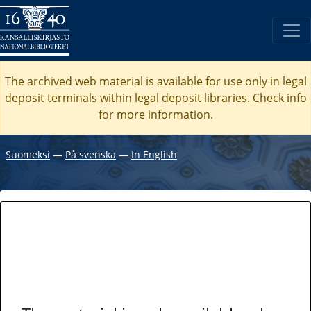
The archived web material is available for use only in legal
deposit terminals within legal deposit libraries. Check
info
for more information.
Suomeksi
―
På svenska
―
In English