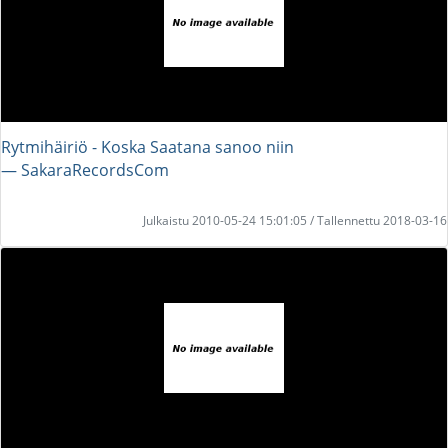
Rytmihäiriö - Koska Saatana sanoo niin
― SakaraRecordsCom
Julkaistu 2010-05-24 15:01:05 / Tallennettu 2018-03-16