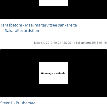
Teräsbetoni - Maailma tarvitsee sankareita
― SakaraRecordsCom
Julkaistu 2010-10-21 12:20:34 / Tallennettu 2018-03-16
Steen1 - Puuhamaa