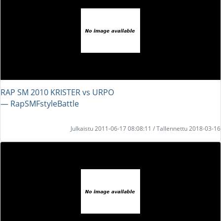
RAP SM 2010 KRISTER vs URPO
― RapSMFstyleBattle
Julkaistu 2011-06-17 08:08:11 / Tallennettu 2018-03-16