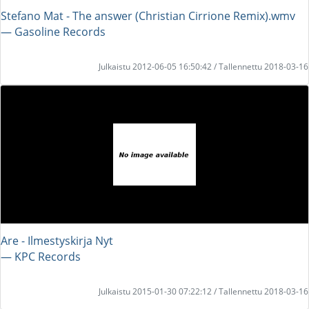
Stefano Mat - The answer (Christian Cirrione Remix).wmv
― Gasoline Records
Julkaistu 2012-06-05 16:50:42 / Tallennettu 2018-03-16
Are - Ilmestyskirja Nyt
― KPC Records
Julkaistu 2015-01-30 07:22:12 / Tallennettu 2018-03-16