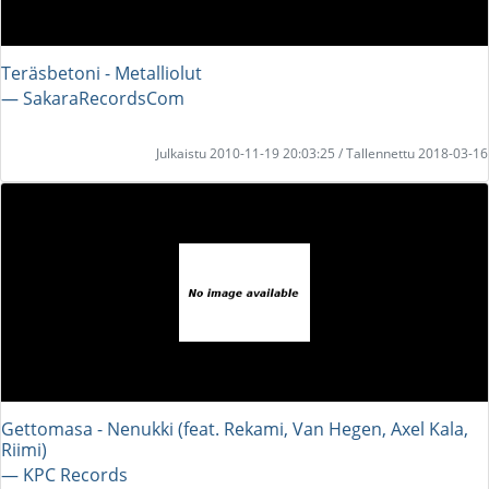
Teräsbetoni - Metalliolut
― SakaraRecordsCom
Julkaistu 2010-11-19 20:03:25 / Tallennettu 2018-03-16
Gettomasa - Nenukki (feat. Rekami, Van Hegen, Axel Kala,
Riimi)
― KPC Records