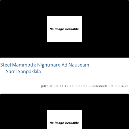
Steel Mammoth: Nightmare Ad Nauseam
― Sami Sänpäkkilä
Julkaistu 2011-12-11 00:00:00 / Tallennettu 2023-04-21