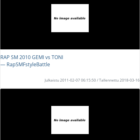
RAP SM 2010 GEMI vs TONI
― RapSMFstyleBattle
Julkaistu 2011-02-07 06:15:50 / Tallennettu 2018-03-16