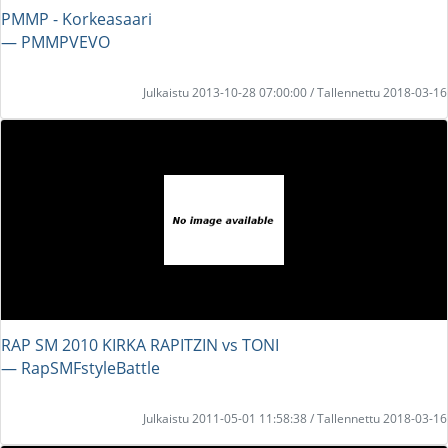
PMMP - Korkeasaari
― PMMPVEVO
Julkaistu 2013-10-28 07:00:00 / Tallennettu 2018-03-16
RAP SM 2010 KIRKA RAPITZIN vs TONI
― RapSMFstyleBattle
Julkaistu 2011-05-01 11:58:38 / Tallennettu 2018-03-16