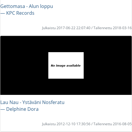
Gettomasa - Alun loppu
― KPC Records
Julkaistu 2017-06-22 22:07:40 / Tallennettu 2018-03-16
Lau Nau - Ystäväni Nosferatu
― Delphine Dora
Julkaistu 2012-12-10 17:30:56 / Tallennettu 2016-08-05