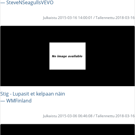
― SteveNSeagullsVEVO
Julkaistu 2015-03-16 14:00:01 / Tallennettu 2018-03-16
Stig - Lupasit et kelpaan näin
― WMFinland
Julkaistu 2015-03-06 06:46:08 / Tallennettu 2018-03-16