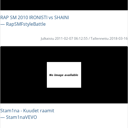
RAP SM 2010 IRONISTI vs SHAINI
― RapSMFstyleBattle
Julkaistu 2011-02-07 06:12:55 / Tallennettu 2018-03-16
Stam1na - Kuudet raamit
― Stam1naVEVO