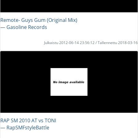
Remote- Guys Gum (Original Mix)
― Gasoline Records
Julkaistu 2012-06-14 23:56:12 / Tallennettu 2018-03-16
RAP SM 2010 AT vs TONI
― RapSMFstyleBattle