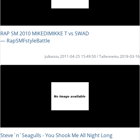
RAP SM 2010 MIKEDIMIKKE T vs SWAD
― RapSMFstyleBattle
Julkaistu 2011-04-25 15:49:50 / Tallennettu 2018-03-16
Steve`n`Seagulls - You Shook Me All Night Long