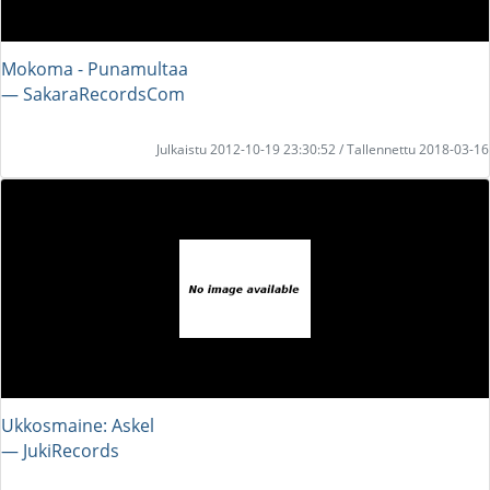
Mokoma - Punamultaa
― SakaraRecordsCom
Julkaistu 2012-10-19 23:30:52 / Tallennettu 2018-03-16
Ukkosmaine: Askel
― JukiRecords