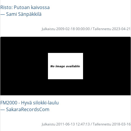
Risto: Putoan kaivossa
― Sami Sänpäkkilä
Julkaistu 2009-02-18 00:00:00 / Tallennettu 2023-04-21
FM2000 - Hyvä silokki-laulu
― SakaraRecordsCom
Julkaistu 2011-06-13 12:47:13 / Tallennettu 2018-03-16