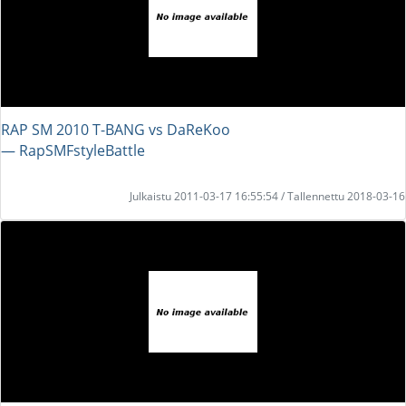
RAP SM 2010 T-BANG vs DaReKoo
― RapSMFstyleBattle
Julkaistu 2011-03-17 16:55:54 / Tallennettu 2018-03-16