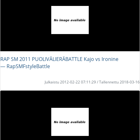
RAP SM 2011 PUOLIVÄLIERÄBATTLE Kajo vs Ironine
― RapSMFstyleBattle
Julkaistu 2012-02-22 07:11:29 / Tallennettu 2018-03-16