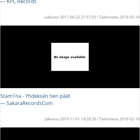
― KPC Records
Julkaistu 2017-06-22 21:57:53 / Tallennettu 2018-03-16
Stam1na - Yhdeksän tien päät
― SakaraRecordsCom
Julkaistu 2010-11-01 19:28:28 / Tallennettu 2018-03-16