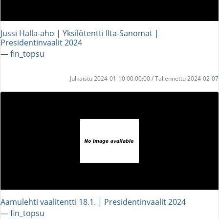
Jussi Halla-aho | Yksilötentti Ilta-Sanomat |
Presidentinvaalit 2024
― fin_topsu
Julkaistu 2024-01-10 00:00:00 / Tallennettu 2024-02-07
Aamulehti vaalitentti 18.1. | Presidentinvaalit 2024
― fin_topsu