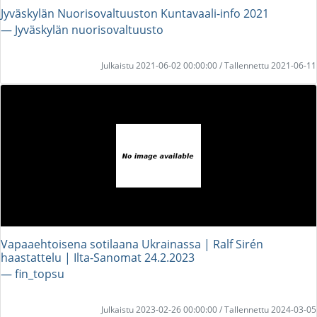
Jyväskylän Nuorisovaltuuston Kuntavaali-info 2021
― Jyväskylän nuorisovaltuusto
Julkaistu 2021-06-02 00:00:00 / Tallennettu 2021-06-11
Vapaaehtoisena sotilaana Ukrainassa | Ralf Sirén
haastattelu | Ilta-Sanomat 24.2.2023
― fin_topsu
Julkaistu 2023-02-26 00:00:00 / Tallennettu 2024-03-05