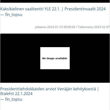
Kaksikielinen vaalitentti YLE 22.1. | Presidentinvaalit 2024
― fin_topsu
Julkaistu 2024-01-25 00:00:00 / Tallennettu 2024-02-07
Presidenttiehdokkaiden arviot Venäjän kehityksestä |
Iltalehti 22.1.2024
― fin_topsu