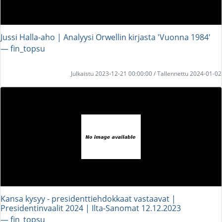
Jussi Halla-aho | Analyysi Orwellin kirjasta 'Vuonna 1984'
― fin_topsu
Julkaistu 2023-12-21 00:00:00 / Tallennettu 2024-01-02
Kansa kysyy - presidenttiehdokkaat vastaavat |
Presidentinvaalit 2024 | Ilta-Sanomat 12.12.2023
― fin_topsu