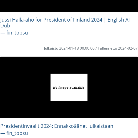
Jussi Halla-aho for President of Finland 2024 | English AI
Dub
― fin_topsu
Julkaistu 2024-01-18 00:00:00 / Tallennettu 2024-02-07
Presidentinvaalit 2024: Ennakkoäänet julkaistaan
― fin_topsu