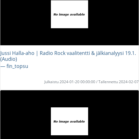
Jussi Halla-aho | Radio Rock vaalitentti & jälkianalyysi 19.1.
(Audio)
― fin_topsu
Julkaistu 2024-01-20 00:00:00 / Tallennettu 2024-02-07