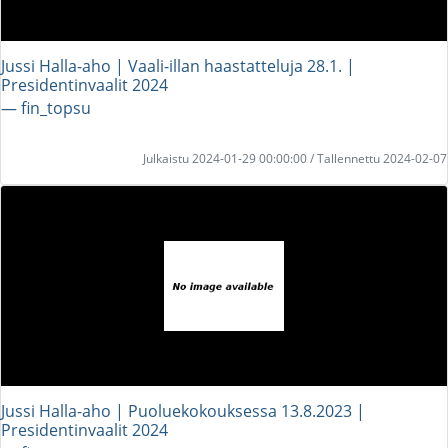
Jussi Halla-aho | Vaali-illan haastatteluja 28.1. |
Presidentinvaalit 2024
― fin_topsu
Julkaistu 2024-01-29 00:00:00 / Tallennettu 2024-02-07
Jussi Halla-aho | Puoluekokouksessa 13.8.2023 |
Presidentinvaalit 2024