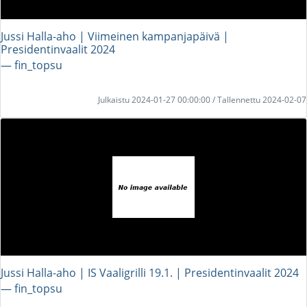
Jussi Halla-aho | Viimeinen kampanjapäivä |
Presidentinvaalit 2024
― fin_topsu
Julkaistu 2024-01-27 00:00:00 / Tallennettu 2024-02-07
Jussi Halla-aho | IS Vaaligrilli 19.1. | Presidentinvaalit 2024
― fin_topsu