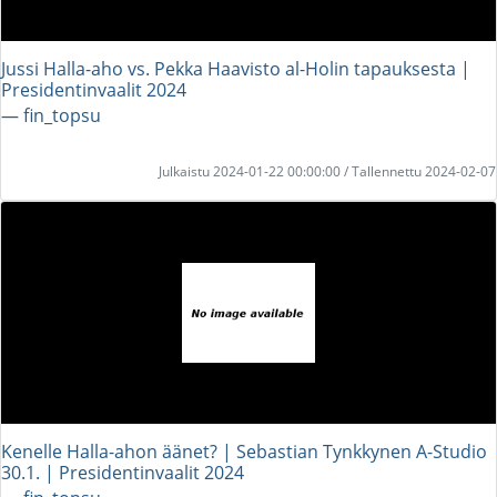
Jussi Halla-aho vs. Pekka Haavisto al-Holin tapauksesta |
Presidentinvaalit 2024
― fin_topsu
Julkaistu 2024-01-22 00:00:00 / Tallennettu 2024-02-07
Kenelle Halla-ahon äänet? | Sebastian Tynkkynen A-Studio
30.1. | Presidentinvaalit 2024