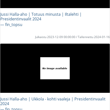
Jussi Halla-aho | Totuus minusta | Iltalehti |
Presidentinvaalit 2024
― fin_topsu
Julkaistu 2023-12-09 00:00:00 / Tallennettu 2024-01-16
Jussi Halla-aho | Ukkola - kohti vaaleja | Presidentinvaalit
2024
― fin_topsu