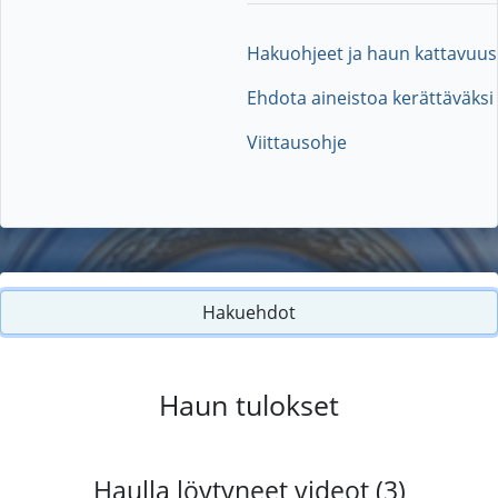
Hakuohjeet ja haun kattavuus
Ehdota aineistoa kerättäväksi
Viittausohje
Hakuehdot
Haun tulokset
Haulla löytyneet videot (3)