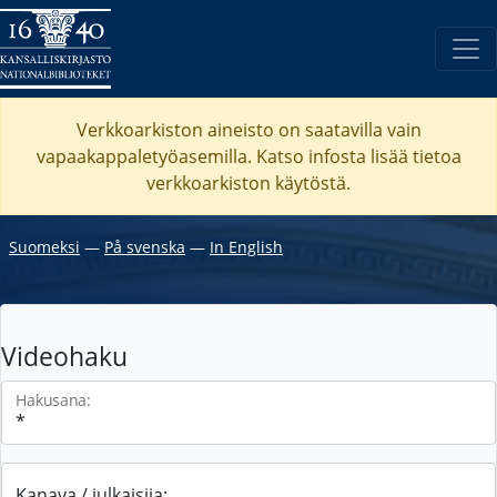
Verkkoarkiston aineisto on saatavilla vain
vapaakappaletyöasemilla. Katso
infosta
lisää tietoa
verkkoarkiston käytöstä.
Suomeksi
―
På svenska
―
In English
Videohaku
Hakusana:
Kanava / julkaisija: