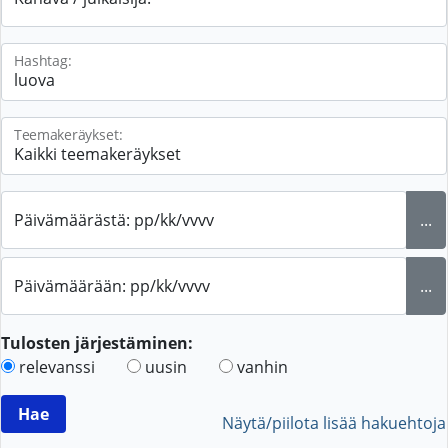
Hashtag:
Teemakeräykset:
Päivämäärästä: pp/kk/vvvv
...
Päivämäärään: pp/kk/vvvv
...
Tulosten järjestäminen:
relevanssi
uusin
vanhin
Näytä/piilota lisää hakuehtoja