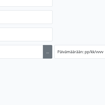
...
Päivämäärään: pp/kk/vvvv