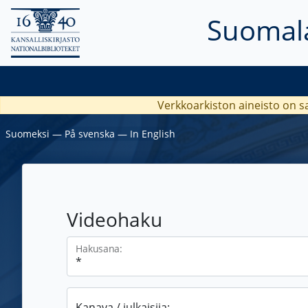
Suomala
Verkkoarkiston aineisto on s
Suomeksi
―
På svenska
―
In English
Videohaku
Hakusana:
Kanava / julkaisija: