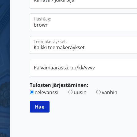
Hashtag:
Teemakeräykset:
Päivämäärästä: pp/kk/vvvv
Tulosten järjestäminen:
relevanssi
uusin
vanhin