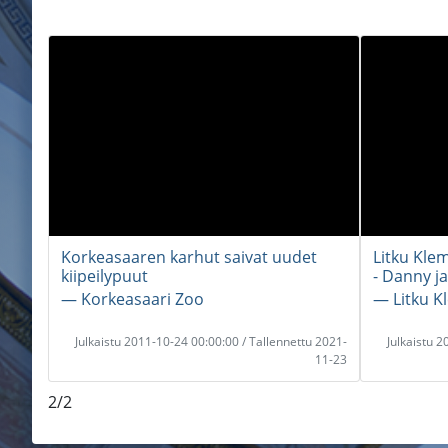
Korkeasaaren karhut saivat uudet
Litku Kle
kiipeilypuut
- Danny ja
― Korkeasaari Zoo
― Litku K
Julkaistu 2011-10-24 00:00:00 / Tallennettu 2021-
Julkaistu 
11-23
2/2