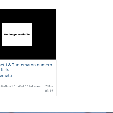
metti & Tuntematon numero
 Kirka
lemetti
2016-07-21 16:46:47 / Tallennettu 2018-
03-16