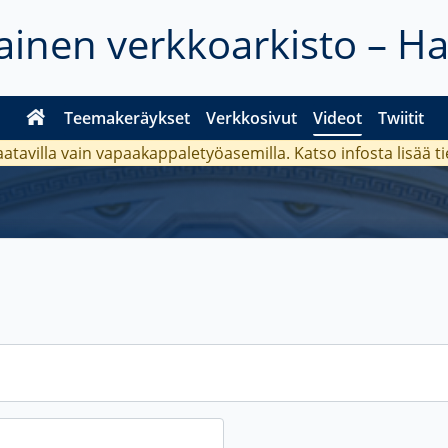
inen verkkoarkisto – H
Teemakeräykset
Verkkosivut
Videot
Twiitit
aatavilla vain vapaakappaletyöasemilla. Katso
infosta
lisää t