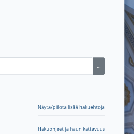
...
Näytä/piilota lisää hakuehtoja
Hakuohjeet ja haun kattavuus