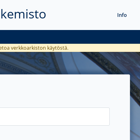
akemisto
Info
ietoa verkkoarkiston käytöstä.