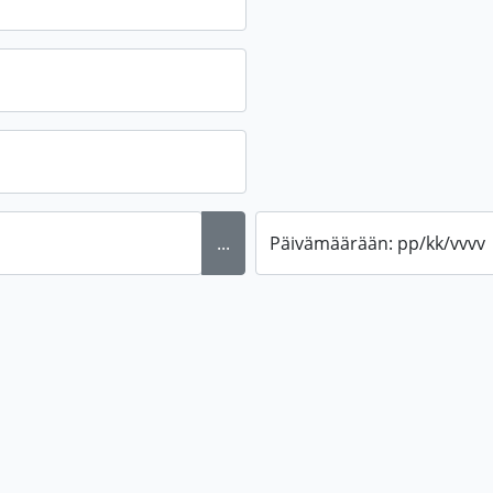
...
Päivämäärään: pp/kk/vvvv