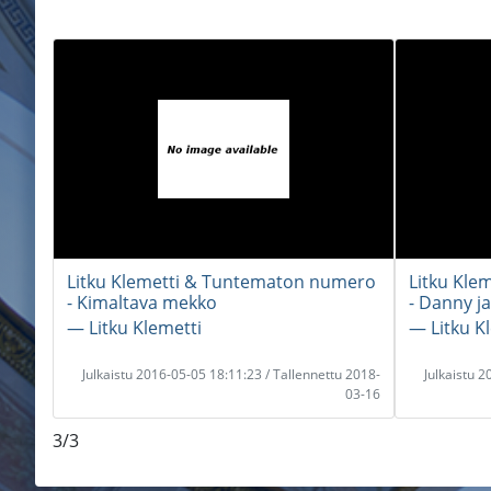
Litku Klemetti & Tuntematon numero
Litku Kle
- Kimaltava mekko
- Danny ja
― Litku Klemetti
― Litku K
Julkaistu 2016-05-05 18:11:23 / Tallennettu 2018-
Julkaistu 
03-16
3/3