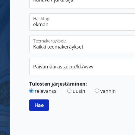
Hashtag:
Teemakeräykset:
Päivämäärästä: pp/kk/vvvv
Tulosten järjestäminen:
relevanssi
uusin
vanhin