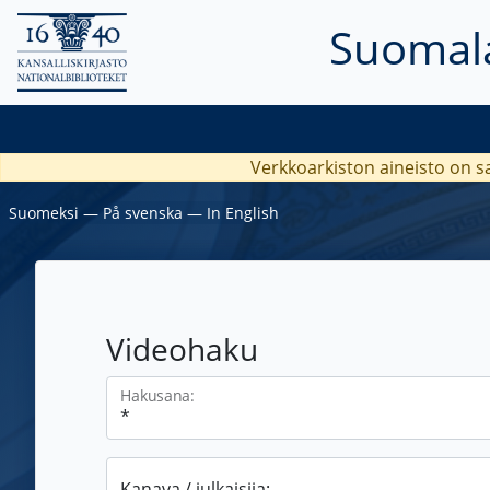
Suomala
Verkkoarkiston aineisto on s
Suomeksi
―
På svenska
―
In English
Videohaku
Hakusana:
Kanava / julkaisija: