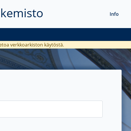
akemisto
Info
ietoa verkkoarkiston käytöstä.