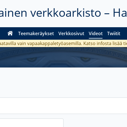
inen verkkoarkisto – H
Teemakeräykset
Verkkosivut
Videot
Twiitit
aatavilla vain vapaakappaletyöasemilla. Katso
infosta
lisää t