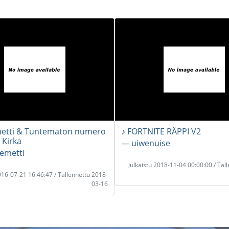
metti & Tuntematon numero
♪ FORTNITE RÄPPI V2
 Kirka
― uiwenuise
lemetti
Julkaistu 2018-11-04 00:00:00 / Tal
2016-07-21 16:46:47 / Tallennettu 2018-
03-16