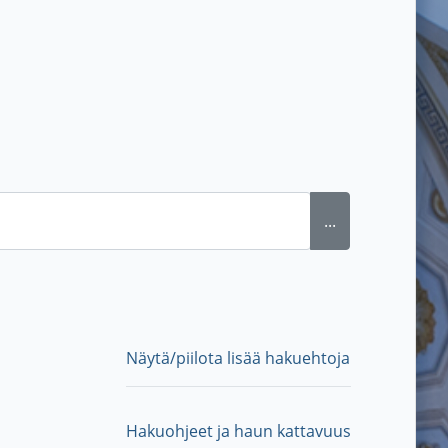
...
Näytä/piilota lisää hakuehtoja
Hakuohjeet ja haun kattavuus