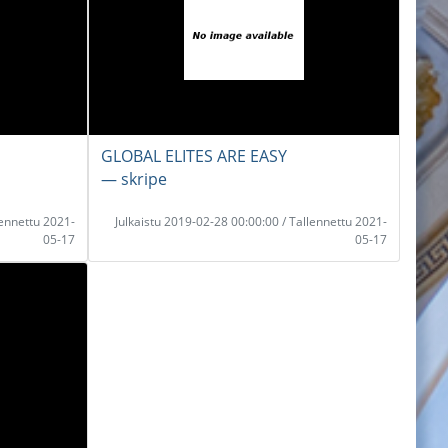
GLOBAL ELITES ARE EASY
― skripe
lennettu 2021-
Julkaistu 2019-02-28 00:00:00 / Tallennettu 2021-
05-17
05-17