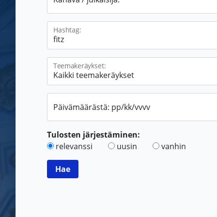
Hashtag:
Teemakeräykset:
Päivämäärästä: pp/kk/vvvv
Tulosten järjestäminen:
relevanssi
uusin
vanhin