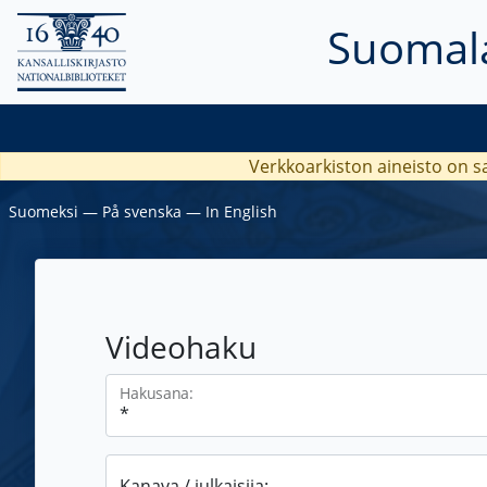
Suomala
Verkkoarkiston aineisto on s
Suomeksi
―
På svenska
―
In English
Videohaku
Hakusana:
Kanava / julkaisija: