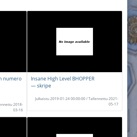
on numero
Insane High Level BHOPPER
― skripe
Julkaistu 2019-01-24 00:00:00 / Tallennettu 2021-
05-17
lennettu 2018-
03-16