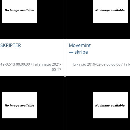
 SKRIPTER
Movemint
― skripe
2019-02-13 00:00:00 / Tallennettu 2021-
Julkaistu 2019-02-09 00:00:00 / Tal
05-17