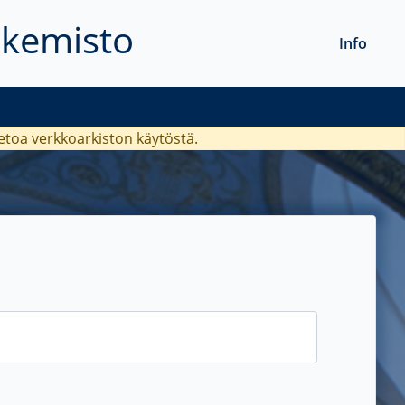
akemisto
Info
ietoa verkkoarkiston käytöstä.