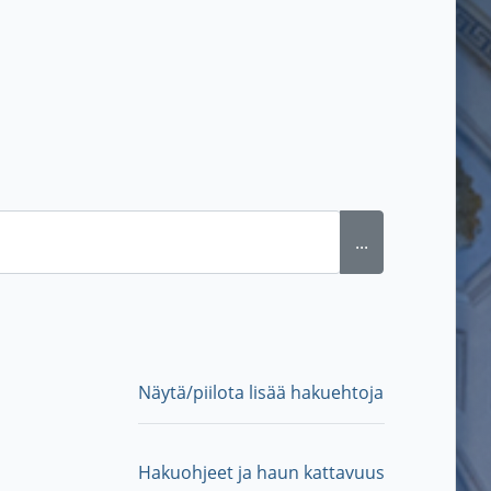
...
Näytä/piilota lisää hakuehtoja
Hakuohjeet ja haun kattavuus