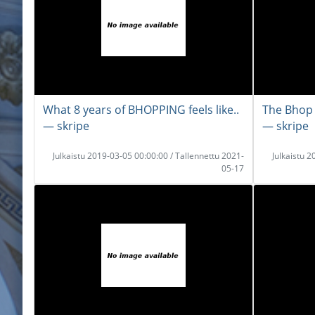
What 8 years of BHOPPING feels like..
The Bhop
― skripe
― skripe
Julkaistu 2019-03-05 00:00:00 / Tallennettu 2021-
Julkaistu 
05-17