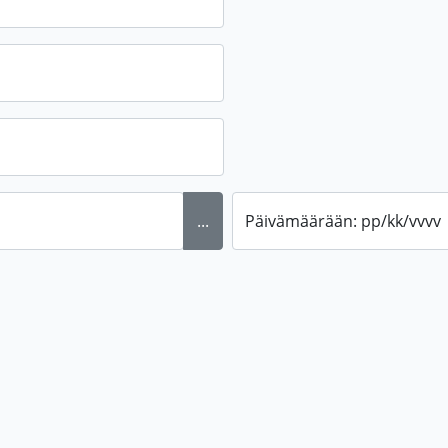
...
Päivämäärään: pp/kk/vvvv