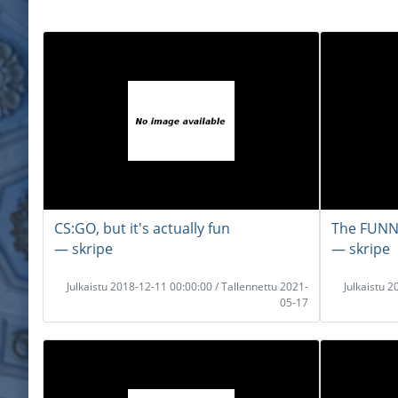
CS:GO, but it's actually fun
The FUNN
― skripe
― skripe
Julkaistu 2018-12-11 00:00:00 / Tallennettu 2021-
Julkaistu 
05-17