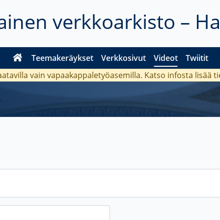
inen verkkoarkisto – H
Teemakeräykset
Verkkosivut
Videot
Twiitit
aatavilla vain vapaakappaletyöasemilla. Katso
infosta
lisää t