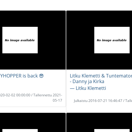
YHOPPER is back 😎
Litku Klemetti & Tuntemat
- Danny ja Kirka
― Litku Klemetti
2020-02-02 00:00:00 / Tallennettu 2021-
05-17
Julkaistu 2016-07-21 16:46:47 / Tal