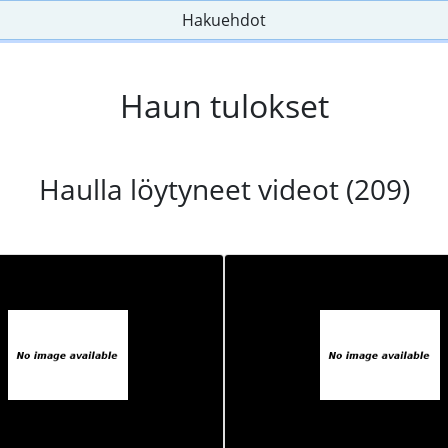
Hakuehdot
Haun tulokset
Haulla löytyneet videot (209)