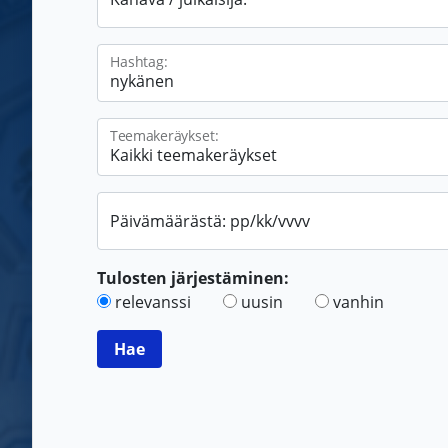
Hashtag:
Teemakeräykset:
Päivämäärästä: pp/kk/vvvv
Tulosten järjestäminen:
relevanssi
uusin
vanhin