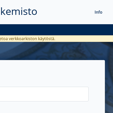
akemisto
Info
ietoa verkkoarkiston käytöstä.