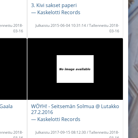
3. Kivi sakset paperi
― Kaskelotti Records
lennettu 2018-
Julkaistu 2015-06-04 10:31:14 / Tallennettu 2018-
03-16
03-16
 Gaala
WÖYH! - Seitsemän Solmua @ Lutakko
27.2.2016
― Kaskelotti Records
lennettu 2018-
Julkaistu 2017-09-15 08:12:30 / Tallennettu 2018-
03-16
03-16