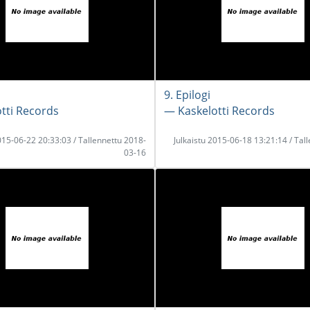
9. Epilogi
tti Records
― Kaskelotti Records
2015-06-22 20:33:03 / Tallennettu 2018-
Julkaistu 2015-06-18 13:21:14 / Tal
03-16