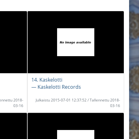
14. Kaskelotti
― Kaskelotti Records
lennettu 2018-
Julkaistu 2015-07-01 12:37:52 / Tallennettu 2018-
03-16
03-16