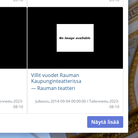
Villit vuodet Rauman
Kaupunginteatterissa
― Rauman teatteri
lennettu 2023-
Julkaistu 2014-09-04 00:00:00 / Tallennettu 2023-
08-10
08-10
Näytä lisää