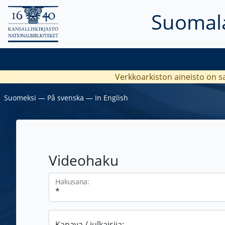
Suomala
Verkkoarkiston aineisto on s
Suomeksi
―
På svenska
―
In English
Videohaku
Hakusana:
Kanava / julkaisija: