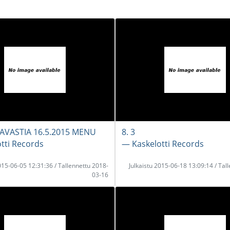
TAVASTIA 16.5.2015 MENU
8. 3
tti Records
― Kaskelotti Records
2015-06-05 12:31:36 / Tallennettu 2018-
Julkaistu 2015-06-18 13:09:14 / Tal
03-16