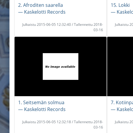
2. Afroditen saarella
15. Lokki
― Kaskelotti Records
― Kaskelo
Julkaistu 2015-06-05 12:32:40 / Tallennettu 2018-
Julkaistu 
03-16
1. Seitsemän solmua
7. Kotiinp
― Kaskelotti Records
― Kaskelo
Julkaistu 2015-06-05 12:32:18 / Tallennettu 2018-
Julkaistu 
03-16