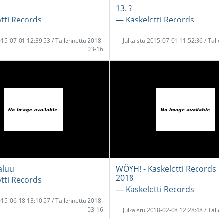
13. ?
tti Records
― Kaskelotti Records
2015-07-01 12:39:53 / Tallennettu 2018-
Julkaistu 2015-07-01 11:52:36 / Tal
03-16
aluu
WÖYH! - Kaskelotti Records
2018
tti Records
― Kaskelotti Records
2015-06-18 13:10:57 / Tallennettu 2018-
03-16
Julkaistu 2018-02-08 12:28:48 / Tal