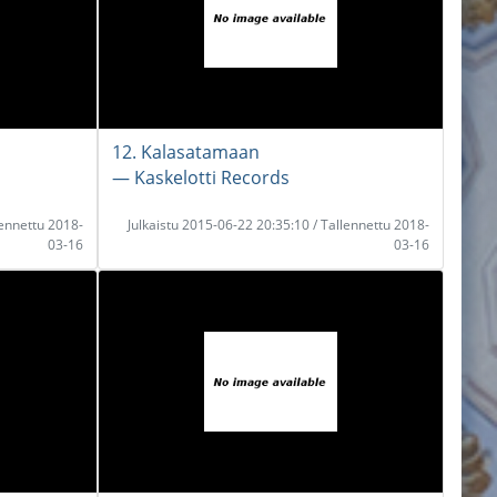
12. Kalasatamaan
― Kaskelotti Records
lennettu 2018-
Julkaistu 2015-06-22 20:35:10 / Tallennettu 2018-
03-16
03-16