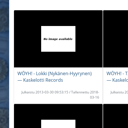
WÖYH! - Lokki (Nykänen-Hyyrynen)
WÖYH! - 
― Kaskelotti Records
― Kaskelo
Julkaistu 2013-03-30 09:53:15 / Tallennettu 2018-
Julkaistu 
03-16