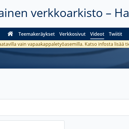
inen verkkoarkisto – H
Teemakeräykset
Verkkosivut
Videot
Twiitit
aatavilla vain vapaakappaletyöasemilla. Katso
infosta
lisää t