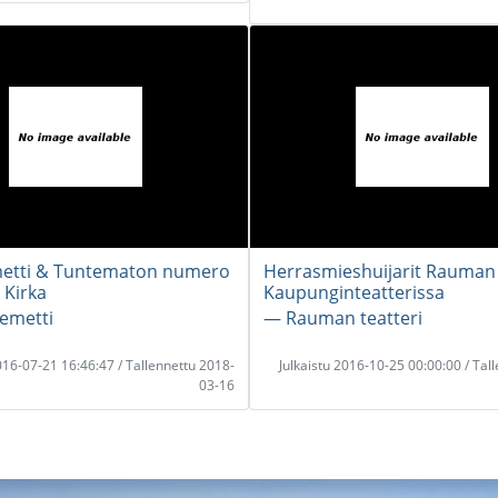
metti & Tuntematon numero
Herrasmieshuijarit Rauman
 Kirka
Kaupunginteatterissa
lemetti
― Rauman teatteri
2016-07-21 16:46:47 / Tallennettu 2018-
Julkaistu 2016-10-25 00:00:00 / Tal
03-16