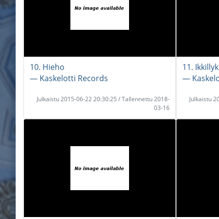
10. Hieho
11. Ikkillyk
― Kaskelotti Records
― Kaskelo
Julkaistu 2015-06-22 20:30:25 / Tallennettu 2018-
Julkaistu 
03-16