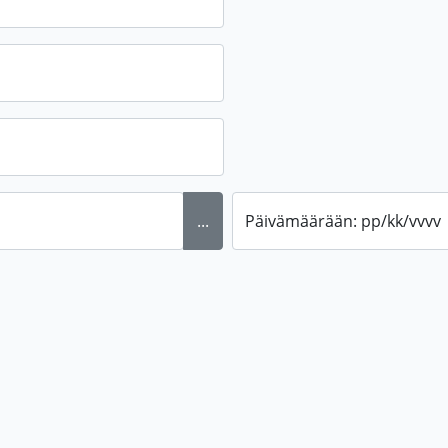
...
Päivämäärään: pp/kk/vvvv