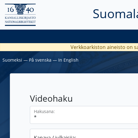
Suomala
Verkkoarkiston aineisto on s
Suomeksi
―
På svenska
―
In English
Videohaku
Hakusana:
Kanava / julkaisija: