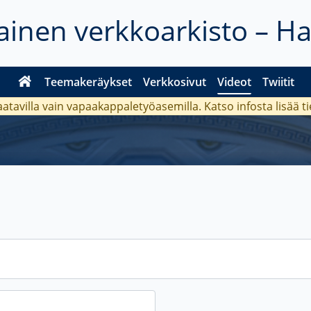
inen verkkoarkisto – H
Teemakeräykset
Verkkosivut
Videot
Twiitit
aatavilla vain vapaakappaletyöasemilla. Katso
infosta
lisää t