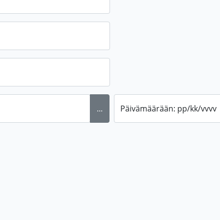
...
Päivämäärään: pp/kk/vvvv