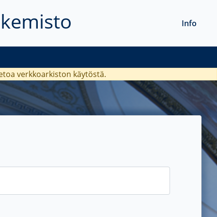
akemisto
Info
ietoa verkkoarkiston käytöstä.