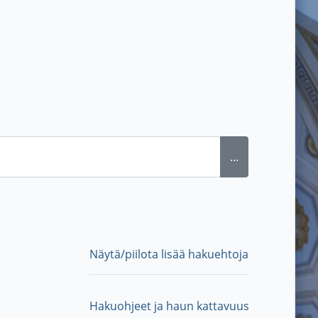
...
Näytä/piilota lisää hakuehtoja
Hakuohjeet ja haun kattavuus