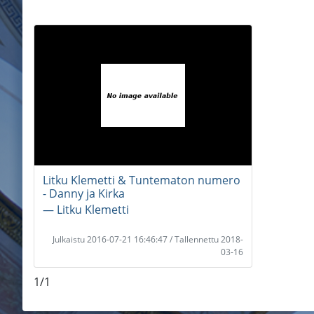
Litku Klemetti & Tuntematon numero
- Danny ja Kirka
― Litku Klemetti
Julkaistu 2016-07-21 16:46:47 / Tallennettu 2018-
03-16
1/1