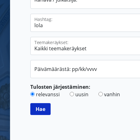
Hashtag:
Teemakeräykset:
Päivämäärästä: pp/kk/vvvv
Tulosten järjestäminen:
relevanssi
uusin
vanhin