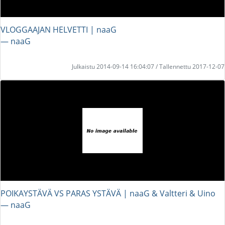
VLOGGAAJAN HELVETTI | naaG
― naaG
Julkaistu 2014-09-14 16:04:07 / Tallennettu 2017-12-07
POIKAYSTÄVÄ VS PARAS YSTÄVÄ | naaG & Valtteri & Uino
― naaG