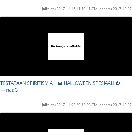
Julkaistu 2017-11-15 11:49:41 / Tallennettu 2017-12-07
TESTATAAN SPIRITISMIÄ | 🎃 HALLOWEEN SPESIAALI 🎃
― naaG
Julkaistu 2017-11-03 20:33:39 / Tallennettu 2017-12-07