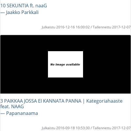
10 SEKUNTIA ft. naaG
― Jaakko Parkkali
Julkaistu 2016-12-16 16:00:02 / Tallennettu 2017-12-07
3 PAIKKAA JOSSA EI KANNATA PANNA | Kategoriahaaste
feat. NAAG
― Papananaama
Julkaistu 2016-09-18 10:53:30 / Tallennettu 2017-12-07