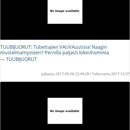
TUUBIJUORUT: Tubettajien VAUVAuutisia! Naagin
mustelmamysteeri? Pernilla paljasti bikinihommia
― TUUBIJUORUT
Julkaistu 2017-05-06 22:49:28 / Tallennettu 2017-12-07