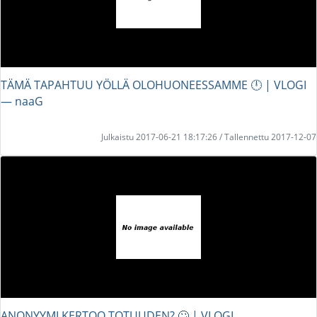
TÄMÄ TAPAHTUU YÖLLÄ OLOHUONEESSAMME 🕛 | VLOGI
― naaG
Julkaistu 2017-06-21 18:17:26 / Tallennettu 2017-12-07
ANONYYMI KERTOO TOTUUDEN? 🙄 | VLOGI