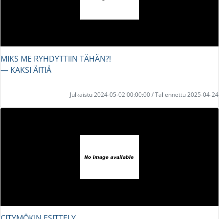
MIKS ME RYHDYTTIIN TÄHÄN?!
― KAKSI ÄITIÄ
Julkaistu 2024-05-02 00:00:00 / Tallennettu 2025-04-24
CITYMÖKIN ESITTELY