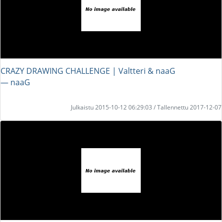
CRAZY DRAWING CHALLENGE | Valtteri & naaG
― naaG
Julkaistu 2015-10-12 06:29:03 / Tallennettu 2017-12-07