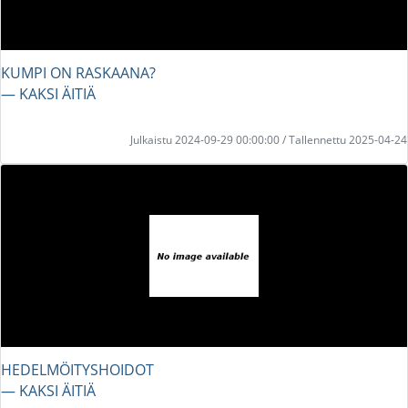
KUMPI ON RASKAANA?
― KAKSI ÄITIÄ
Julkaistu 2024-09-29 00:00:00 / Tallennettu 2025-04-24
HEDELMÖITYSHOIDOT
― KAKSI ÄITIÄ