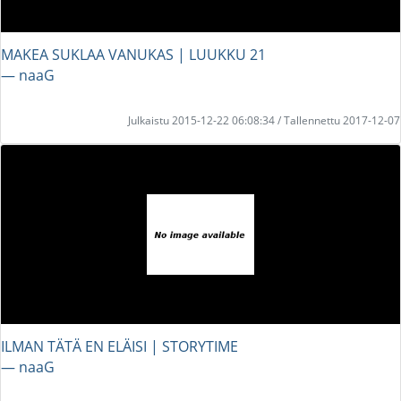
MAKEA SUKLAA VANUKAS | LUUKKU 21
― naaG
Julkaistu 2015-12-22 06:08:34 / Tallennettu 2017-12-07
ILMAN TÄTÄ EN ELÄISI | STORYTIME
― naaG