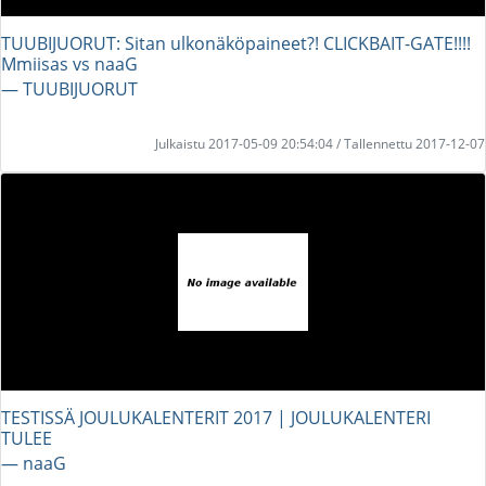
TUUBIJUORUT: Sitan ulkonäköpaineet?! CLICKBAIT-GATE!!!!
Mmiisas vs naaG
― TUUBIJUORUT
Julkaistu 2017-05-09 20:54:04 / Tallennettu 2017-12-07
TESTISSÄ JOULUKALENTERIT 2017 | JOULUKALENTERI
TULEE
― naaG