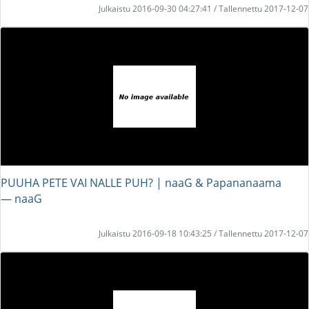
Julkaistu 2016-09-30 04:27:41 / Tallennettu 2017-12-07
PUUHA PETE VAI NALLE PUH? | naaG & Papananaama
― naaG
Julkaistu 2016-09-18 10:43:25 / Tallennettu 2017-12-07