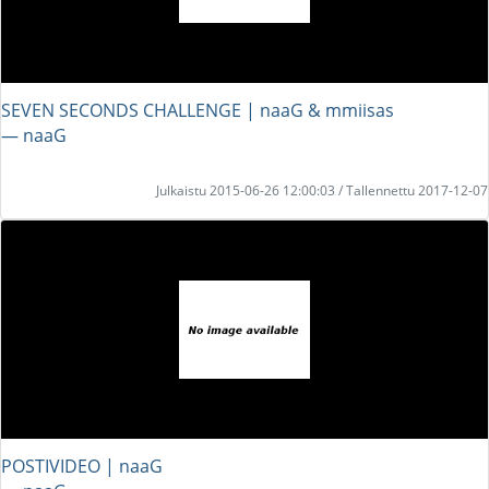
SEVEN SECONDS CHALLENGE | naaG & mmiisas
― naaG
Julkaistu 2015-06-26 12:00:03 / Tallennettu 2017-12-07
POSTIVIDEO | naaG