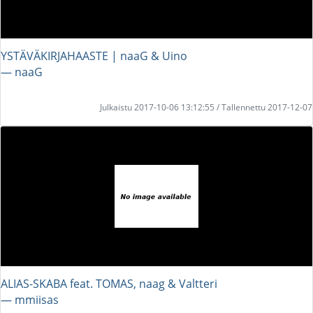
YSTÄVÄKIRJAHAASTE | naaG & Uino
― naaG
Julkaistu 2017-10-06 13:12:55 / Tallennettu 2017-12-07
ALIAS-SKABA feat. TOMAS, naag & Valtteri
― mmiisas