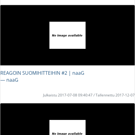
REAGOIN SUOMIHITTEIHIN #2 | naaG
― naaG
Julkaistu 2017-07-08 09:40:47 / Tallennettu 2017-12-07