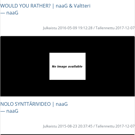
WOULD YOU RATHER? | naaG & Valtteri
― naaG
Julkaistu 2016-05-09 19:12:28 / Tallennettu 2017-12-07
NOLO SYNTTÄRIVIDEO | naaG
― naaG
Julkaistu 2015-08-23 20:37:45 / Tallennettu 2017-12-07