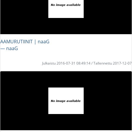
AAMURUTIINIT | naaG
― naaG
Julkaistu 2016-07-31 08:49:14 / Tallennettu 2017-12-07