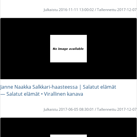
Julkaistu 2016-11-11 13:00:02 / Tallennettu 2017-12-07
Janne Naakka Salkkari-haasteessa | Salatut elämät
― Salatut elämät • Virallinen kanava
Julkaistu 2017-06-05 08:30:01 / Tallennettu 2017-12-07