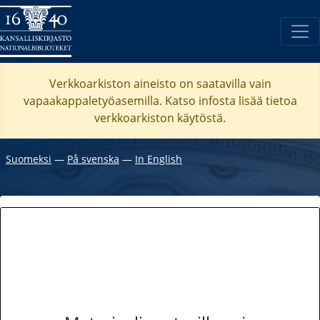
Verkkoarkiston aineisto on saatavilla vain
vapaakappaletyöasemilla. Katso
infosta
lisää tietoa
verkkoarkiston käytöstä.
Suomeksi
―
På svenska
―
In English