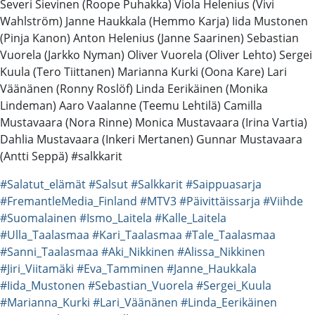
Severi Sievinen (Roope Puhakka) Viola Helenius (Vivi
Wahlström) Janne Haukkala (Hemmo Karja) Iida Mustonen
(Pinja Kanon) Anton Helenius (Janne Saarinen) Sebastian
Vuorela (Jarkko Nyman) Oliver Vuorela (Oliver Lehto) Sergei
Kuula (Tero Tiittanen) Marianna Kurki (Oona Kare) Lari
Väänänen (Ronny Roslöf) Linda Eerikäinen (Monika
Lindeman) Aaro Vaalanne (Teemu Lehtilä) Camilla
Mustavaara (Nora Rinne) Monica Mustavaara (Irina Vartia)
Dahlia Mustavaara (Inkeri Mertanen) Gunnar Mustavaara
(Antti Seppä) #salkkarit
#Salatut_elämät
#Salsut
#Salkkarit
#Saippuasarja
#FremantleMedia_Finland
#MTV3
#Päivittäissarja
#Viihde
#Suomalainen
#Ismo_Laitela
#Kalle_Laitela
#Ulla_Taalasmaa
#Kari_Taalasmaa
#Tale_Taalasmaa
#Sanni_Taalasmaa
#Aki_Nikkinen
#Alissa_Nikkinen
#Jiri_Viitamäki
#Eva_Tamminen
#Janne_Haukkala
#Iida_Mustonen
#Sebastian_Vuorela
#Sergei_Kuula
#Marianna_Kurki
#Lari_Väänänen
#Linda_Eerikäinen