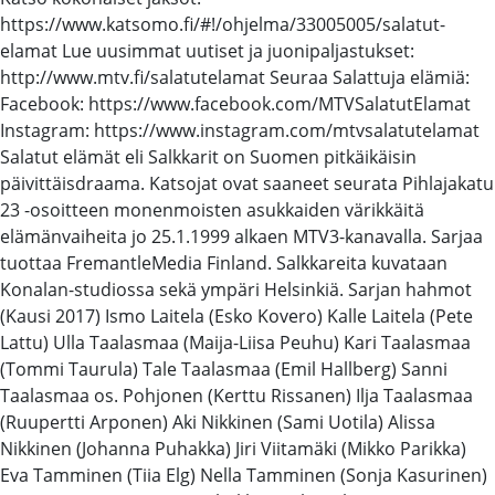
https://www.katsomo.fi/#!/ohjelma/33005005/salatut-
elamat Lue uusimmat uutiset ja juonipaljastukset:
http://www.mtv.fi/salatutelamat Seuraa Salattuja elämiä:
Facebook: https://www.facebook.com/MTVSalatutElamat
Instagram: https://www.instagram.com/mtvsalatutelamat
Salatut elämät eli Salkkarit on Suomen pitkäikäisin
päivittäisdraama. Katsojat ovat saaneet seurata Pihlajakatu
23 -osoitteen monenmoisten asukkaiden värikkäitä
elämänvaiheita jo 25.1.1999 alkaen MTV3-kanavalla. Sarjaa
tuottaa FremantleMedia Finland. Salkkareita kuvataan
Konalan-studiossa sekä ympäri Helsinkiä. Sarjan hahmot
(Kausi 2017) Ismo Laitela (Esko Kovero) Kalle Laitela (Pete
Lattu) Ulla Taalasmaa (Maija-Liisa Peuhu) Kari Taalasmaa
(Tommi Taurula) Tale Taalasmaa (Emil Hallberg) Sanni
Taalasmaa os. Pohjonen (Kerttu Rissanen) Ilja Taalasmaa
(Ruupertti Arponen) Aki Nikkinen (Sami Uotila) Alissa
Nikkinen (Johanna Puhakka) Jiri Viitamäki (Mikko Parikka)
Eva Tamminen (Tiia Elg) Nella Tamminen (Sonja Kasurinen)