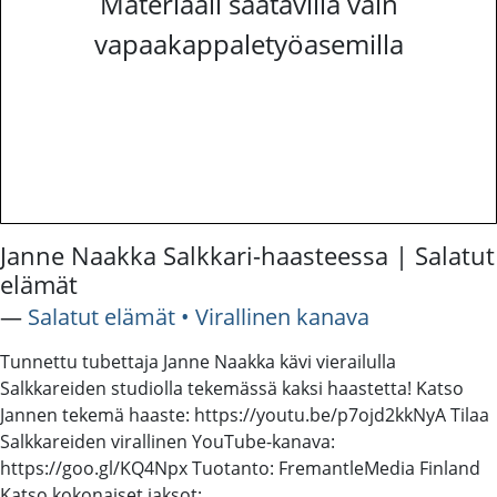
Materiaali saatavilla vain
vapaakappaletyöasemilla
Janne Naakka Salkkari-haasteessa | Salatut
elämät
―
Salatut elämät • Virallinen kanava
Tunnettu tubettaja Janne Naakka kävi vierailulla
Salkkareiden studiolla tekemässä kaksi haastetta! Katso
Jannen tekemä haaste: https://youtu.be/p7ojd2kkNyA Tilaa
Salkkareiden virallinen YouTube-kanava:
https://goo.gl/KQ4Npx Tuotanto: FremantleMedia Finland
Katso kokonaiset jaksot: