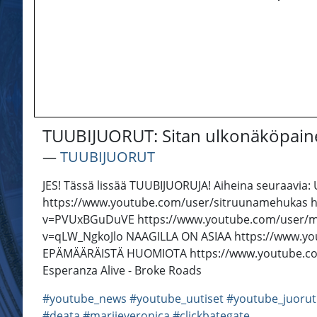
TUUBIJUORUT: Sitan ulkonäköpaine
―
TUUBIJUORUT
JES! Tässä lissää TUUBIJUORUJA! Aiheina seuraavi
https://www.youtube.com/user/sitruunamehukas h
v=PVUxBGuDuVE https://www.youtube.com/user/mmii
v=qLW_NgkoJlo NAAGILLA ON ASIAA https://www.
EPÄMÄÄRÄISTÄ HUOMIOTA https://www.youtube.com/
Esperanza Alive - Broke Roads
#youtube_news
#youtube_uutiset
#youtube_juorut
#deata
#mariieveronica
#clickbategate