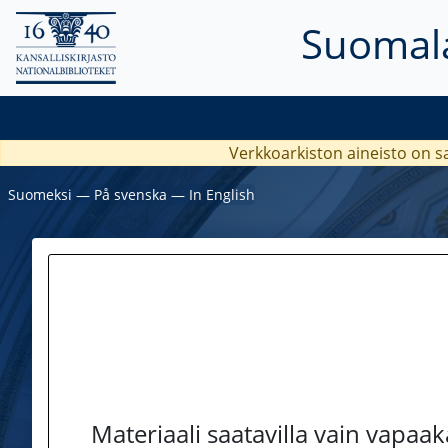
Suomala
Verkkoarkiston aineisto on s
Suomeksi
―
På svenska
―
In English
Materiaali saatavilla vain vapaa