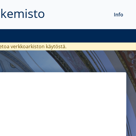
akemisto
Info
ietoa verkkoarkiston käytöstä.