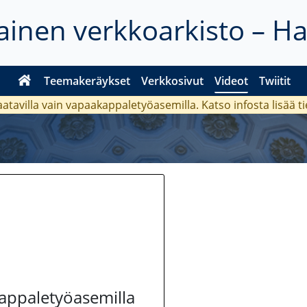
inen verkkoarkisto – H
Teemakeräykset
Verkkosivut
Videot
Twiitit
aatavilla vain vapaakappaletyöasemilla. Katso
infosta
lisää t
kappaletyöasemilla