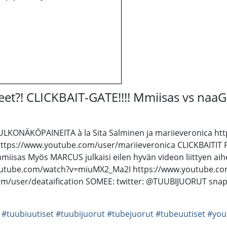
et?! CLICKBAIT-GATE!!!! Mmiisas vs naaG
a: ULKONÄKÖPAINEITA à la Sita Salminen ja mariieveronic
ttps://www.youtube.com/user/mariieveronica CLICKBAITI
sas Myös MARCUS julkaisi eilen hyvän videon liittyen ai
youtube.com/watch?v=miuMX2_Ma2I https://www.youtube.
user/deataification SOMEE: twitter: @TUUBIJUORUT snapc
#tuubiuutiset
#tuubijuorut
#tubejuorut
#tubeuutiset
#you