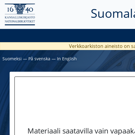
Suomala
Verkkoarkiston aineisto on s
Suomeksi
―
På svenska
―
In English
Materiaali saatavilla vain vapaa