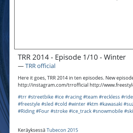
TRR 2014 - Episode 1/10 - Winter
―
TRR official
Here it goes, TRR 2014 in ten episodes. New epis
http://instagram.com/trrofficial http://www.freesty
#trr
#streetbike
#ice
#racing
#team
#reckless
#ride
#freestyle
#sled
#cold
#winter
#ktm
#kawasaki
#su
#Riding
#Four
#stroke
#ice_track
#snowmobile
#sk
Keräyksessä
Tubecon 2015