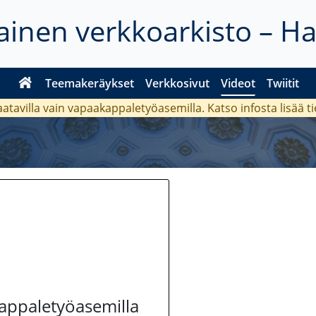
inen verkkoarkisto – H
Teemakeräykset
Verkkosivut
Videot
Twiitit
aatavilla vain vapaakappaletyöasemilla. Katso
infosta
lisää t
kappaletyöasemilla