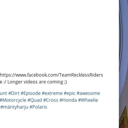
e! https://www.facebook.com/TeamRecklessRiders
e :/ Longer videos are coming ;)
unt
#Dirt
#Episode
#extreme
#epic
#awesome
#Motorcycle
#Quad
#Cross
#Honda
#Wheelie
#mäntyharju
#Polaris