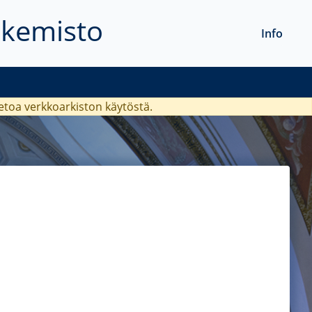
akemisto
Info
ietoa verkkoarkiston käytöstä.