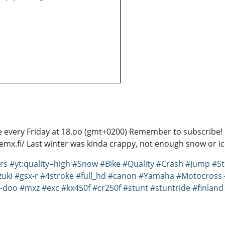
ode every Friday at 18.oo (gmt+0200) Remember to subscrib
lemx.fi/ Last winter was kinda crappy, not enough snow or ic
rs
#yt:quality=high
#Snow
#Bike
#Quality
#Crash
#Jump
#St
zuki
#gsx-r
#4stroke
#full_hd
#canon
#Yamaha
#Motocross
i-doo
#mxz
#exc
#kx450f
#cr250f
#stunt
#stuntride
#finland