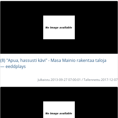
(8) "Apua, hassusti kävi" - Masa Mainio rakentaa taloja
― eeddplays
Julkaistu 2013-09-27 07:00:01 / Tallennettu 2017-12-07