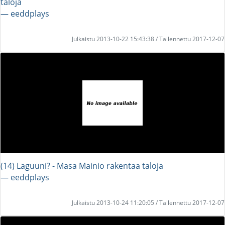
taloja
― eeddplays
Julkaistu 2013-10-22 15:43:38 / Tallennettu 2017-12-07
(14) Laguuni? - Masa Mainio rakentaa taloja
― eeddplays
Julkaistu 2013-10-24 11:20:05 / Tallennettu 2017-12-07