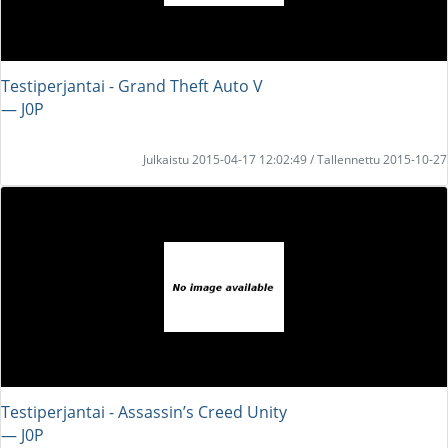
Testiperjantai - Grand Theft Auto V
― J0P
Julkaistu 2015-04-17 12:02:49 / Tallennettu 2015-10-27
Testiperjantai - Assassin’s Creed Unity
― J0P