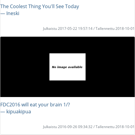
The Coolest Thing You'll See Today
― Ineski
Julkaistu 2017-05-22 19:57:14 / Tallennettu 2018-10-01
FDC2016 will eat your brain 1/?
― kipuakipua
Julkaistu 2016-09-26 09:34:32 / Tallennettu 2018-10-01