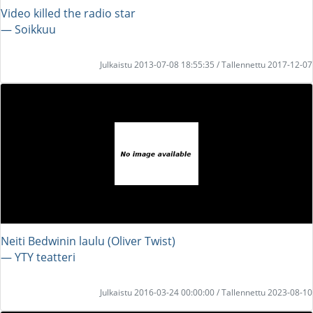
Video killed the radio star
― Soikkuu
Julkaistu 2013-07-08 18:55:35 / Tallennettu 2017-12-07
Neiti Bedwinin laulu (Oliver Twist)
― YTY teatteri
Julkaistu 2016-03-24 00:00:00 / Tallennettu 2023-08-10