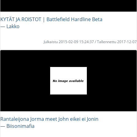
KYTÄT JA ROISTOT | Battlefield Hardline Beta
― Lakko
Julkaistu 2015-02-09 15:24:37 / Tallennettu 2017-12-07
Rantaleijona Jorma meet John eikei ei Jonin
― Biisonimafia