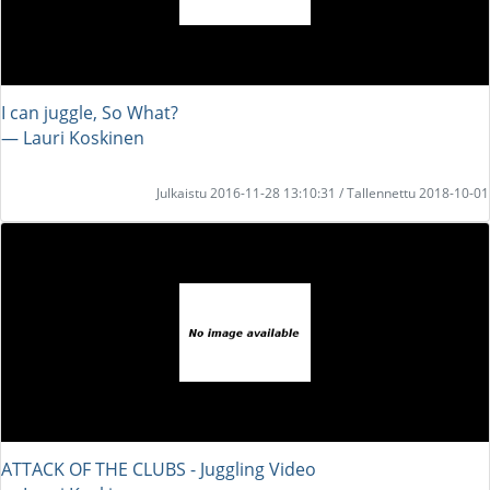
I can juggle, So What?
― Lauri Koskinen
Julkaistu 2016-11-28 13:10:31 / Tallennettu 2018-10-01
ATTACK OF THE CLUBS - Juggling Video