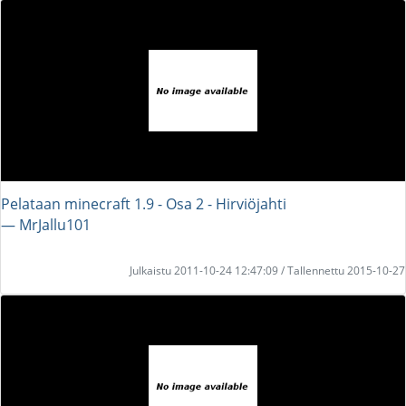
Pelataan minecraft 1.9 - Osa 2 - Hirviöjahti
― MrJallu101
Julkaistu 2011-10-24 12:47:09 / Tallennettu 2015-10-27