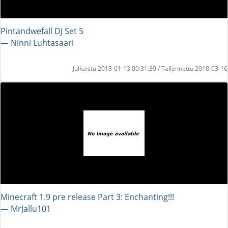
Pintandwefall DJ Set 5
― Ninni Luhtasaari
Julkaistu 2013-01-13 00:31:39 / Tallennettu 2018-03-16
Minecraft 1.9 pre release Part 3: Enchanting!!!
― MrJallu101