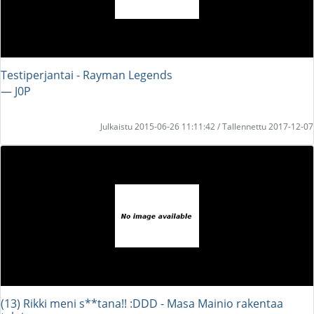
Testiperjantai - Rayman Legends
― J0P
Julkaistu 2015-06-26 11:11:42 / Tallennettu 2017-12-07
(13) Rikki meni s**tana!! :DDD - Masa Mainio rakentaa