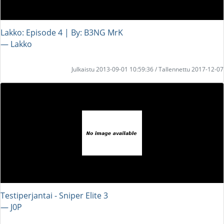
Lakko: Episode 4 | By: B3NG MrK
― Lakko
Julkaistu 2013-09-01 10:59:36 / Tallennettu 2017-12-07
Testiperjantai - Sniper Elite 3
― J0P