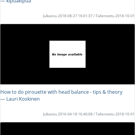
― kipuakipua
Julkaistu 2018-08-27 16:01:37 / Tallennettu 2018-10-01
How to do pirouette with head balance - tips & theory
― Lauri Koskinen
Julkaistu 2016-04-18 16:40:08 / Tallennettu 2018-10-01