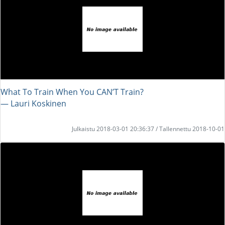
What To Train When You CAN’T Train?
― Lauri Koskinen
Julkaistu 2018-03-01 20:36:37 / Tallennettu 2018-10-01