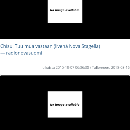
Chisu: Tuu mua vastaan (livenä Nova Stagella)
― radionovasuomi
Julkaistu 2015-10-07 06:36:38 / Tallennettu 2018-03-16