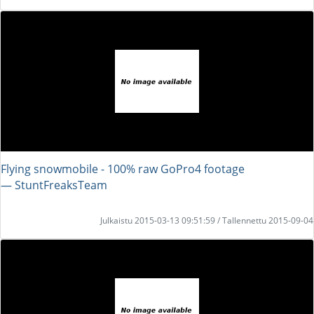
Flying snowmobile - 100% raw GoPro4 footage
― StuntFreaksTeam
Julkaistu 2015-03-13 09:51:59 / Tallennettu 2015-09-04