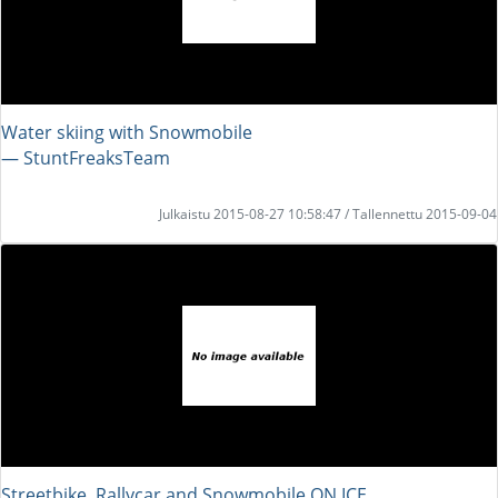
Water skiing with Snowmobile
― StuntFreaksTeam
Julkaistu 2015-08-27 10:58:47 / Tallennettu 2015-09-04
Streetbike, Rallycar and Snowmobile ON ICE