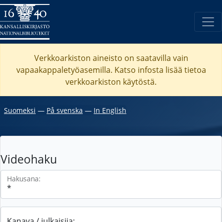
Verkkoarkiston aineisto on saatavilla vain
vapaakappaletyöasemilla. Katso
infosta
lisää tietoa
verkkoarkiston käytöstä.
Suomeksi
―
På svenska
―
In English
Videohaku
Hakusana:
Kanava / julkaisija: