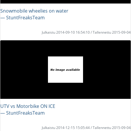
Snowmobile wheelies on water
― StuntFreaksTeam
Julkaistu 2014-09-10 16:54:10 / Tallennettu 2015-09-04
UTV vs Motorbike ON ICE
― StuntFreaksTeam
Julkaistu 2014-12-15 15:05:44 / Tallennettu 2015-09-04