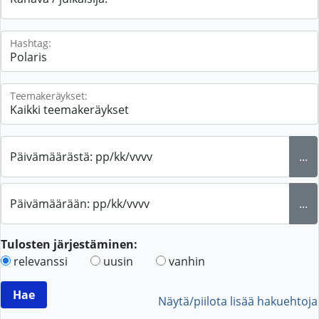
Hashtag:
Teemakeräykset:
Päivämäärästä: pp/kk/vvvv
...
Päivämäärään: pp/kk/vvvv
...
Tulosten järjestäminen:
relevanssi
uusin
vanhin
Näytä/piilota lisää hakuehtoja