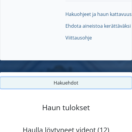
Hakuohjeet ja haun kattavuus
Ehdota aineistoa kerättäväksi
Viittausohje
Hakuehdot
Haun tulokset
Haulla löytyneet videot (12)