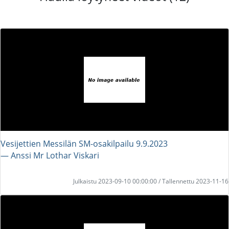
Vesijettien Messilän SM-osakilpailu 9.9.2023
― Anssi Mr Lothar Viskari
Julkaistu 2023-09-10 00:00:00 / Tallennettu 2023-11-16