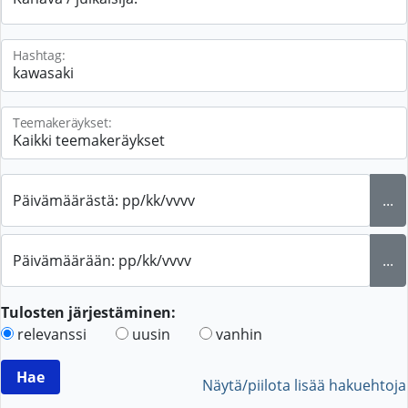
Hashtag:
Teemakeräykset:
Päivämäärästä: pp/kk/vvvv
...
Päivämäärään: pp/kk/vvvv
...
Tulosten järjestäminen:
relevanssi
uusin
vanhin
Näytä/piilota lisää hakuehtoja