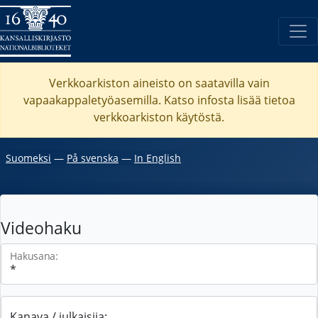
Verkkoarkiston aineisto on saatavilla vain
vapaakappaletyöasemilla. Katso
infosta
lisää tietoa
verkkoarkiston käytöstä.
Suomeksi
―
På svenska
―
In English
Videohaku
Hakusana:
Kanava / julkaisija: