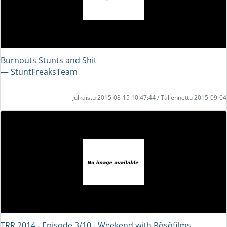
Burnouts Stunts and Shit
― StuntFreaksTeam
Julkaistu 2015-08-15 10:47:44 / Tallennettu 2015-09-04
TRR 2014 - Episode 3/10 - Weekend with Rösöfilms