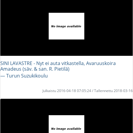
SINI LAVASTRE - Nyt ei auta vitkastella, Avaruuskoira
Amadeus (säv. & san. R. Pietilä)
― Turun Suzukikoulu
Julkaistu 2016-04-18 07:05:24 / Tallennettu 2018-03-16