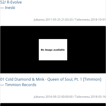
52/ R-Evolve
― Ineski
Julkaistu 2011-05-25 21:03:33 / Tallennettu 2018-10-01
01 Cold Diamond & Mink - Queen of Soul, Pt. 1 [Timmion]
― Timmion Records
Julkaistu 2016-09-23 00:00:00 / Tallennettu 2018-03-16