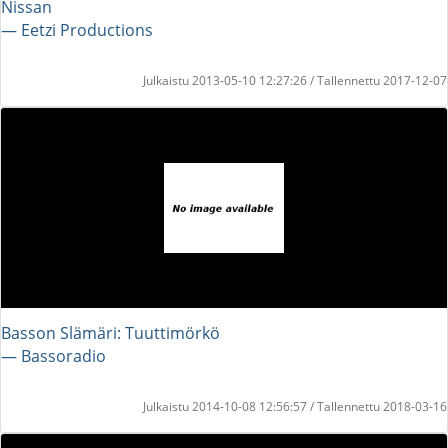
Nissan
― Eetzi Productions
Julkaistu 2013-05-10 12:27:26 / Tallennettu 2017-12-07
Basson Slämäri: Tuuttimörkö
― Bassoradio
Julkaistu 2014-10-08 12:56:57 / Tallennettu 2018-03-16