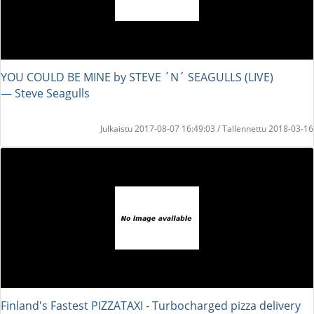
YOU COULD BE MINE by STEVE ´N´ SEAGULLS (LIVE)
― Steve Seagulls
Julkaistu 2017-08-07 16:49:03 / Tallennettu 2018-03-16
Finland's Fastest PIZZATAXI - Turbocharged pizza delivery