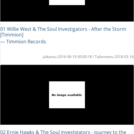
01 Willie West & The Soul Investigators - After the Storm
[Timmion]
― Timmion Records
Julkaistu 2016-08-19 00:00:18 / Tallennettu 2018-03-16
02 Ernie Hawks & The Soul Investigators - Journey to the