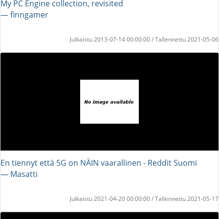
My PC Engine collection, revisited
― finngamer
Julkaistu 2013-07-14 00:00:00 / Tallennettu 2021-05-06
En tiennyt että 5G on NÄIN vaarallinen - Reddit Suomi
― Masatti
Julkaistu 2021-04-20 00:00:00 / Tallennettu 2021-05-17