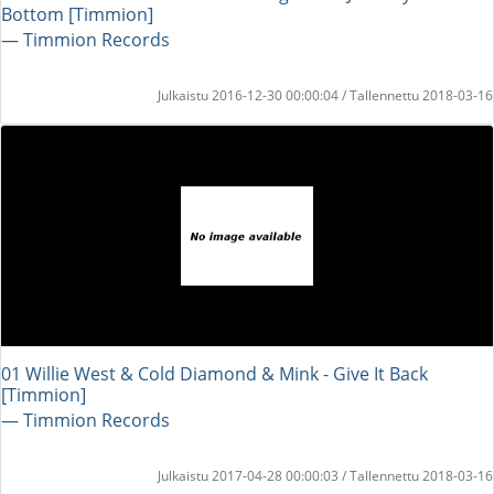
Bottom [Timmion]
― Timmion Records
Julkaistu 2016-12-30 00:00:04 / Tallennettu 2018-03-16
01 Willie West & Cold Diamond & Mink - Give It Back
[Timmion]
― Timmion Records
Julkaistu 2017-04-28 00:00:03 / Tallennettu 2018-03-16