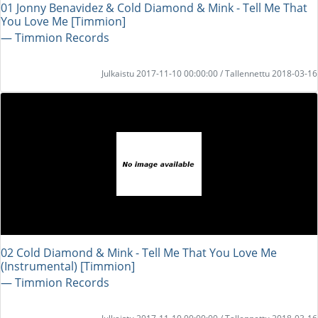
01 Jonny Benavidez & Cold Diamond & Mink - Tell Me That
You Love Me [Timmion]
― Timmion Records
Julkaistu 2017-11-10 00:00:00 / Tallennettu 2018-03-16
02 Cold Diamond & Mink - Tell Me That You Love Me
(Instrumental) [Timmion]
― Timmion Records