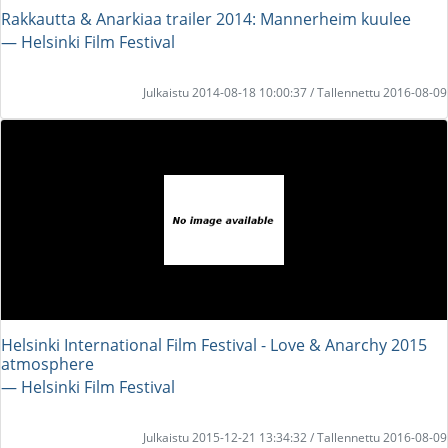
Rakkautta & Anarkiaa trailer 2014: Mannerheim kuulee
― Helsinki Film Festival
Julkaistu 2014-08-18 10:00:37 / Tallennettu 2016-08-09
Helsinki International Film Festival - Love & Anarchy 2015
atmosphere
― Helsinki Film Festival
Julkaistu 2015-12-21 13:34:32 / Tallennettu 2016-08-09