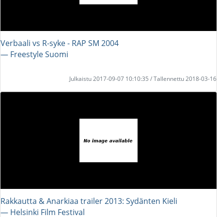
Verbaali vs R-syke - RAP SM 2004
― Freestyle Suomi
Julkaistu 2017-09-07 10:10:35 / Tallennettu 2018-03-16
Rakkautta & Anarkiaa trailer 2013: Sydänten Kieli
― Helsinki Film Festival