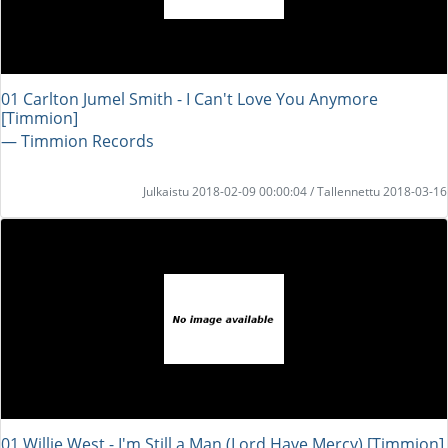
01 Carlton Jumel Smith - I Can't Love You Anymore
[Timmion]
― Timmion Records
Julkaistu 2018-02-09 00:00:04 / Tallennettu 2018-03-16
01 Willie West - I'm Still a Man (Lord Have Mercy) [Timmion]