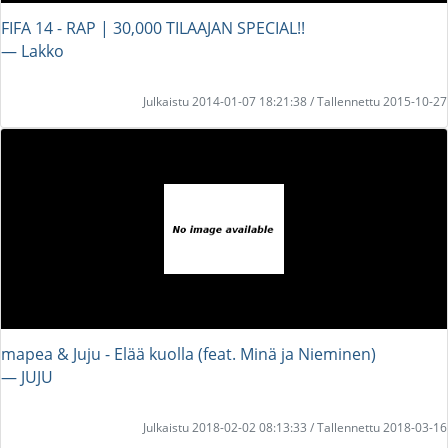
FIFA 14 - RAP | 30,000 TILAAJAN SPECIAL!!
― Lakko
Julkaistu 2014-01-07 18:21:38 / Tallennettu 2015-10-27
mapea & Juju - Elää kuolla (feat. Minä ja Nieminen)
― JUJU
Julkaistu 2018-02-02 08:13:33 / Tallennettu 2018-03-16