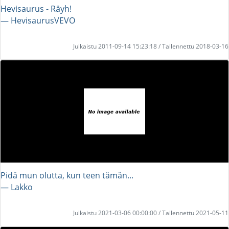
Hevisaurus - Räyh!
― HevisaurusVEVO
Julkaistu 2011-09-14 15:23:18 / Tallennettu 2018-03-16
Pidä mun olutta, kun teen tämän...
― Lakko
Julkaistu 2021-03-06 00:00:00 / Tallennettu 2021-05-11