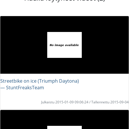
Streetbike on ice (Triumph Daytona)
― StuntFreaksTeam
Julkaistu 2015-01-09 09:06:24 / Tallennettu 2015-09-04