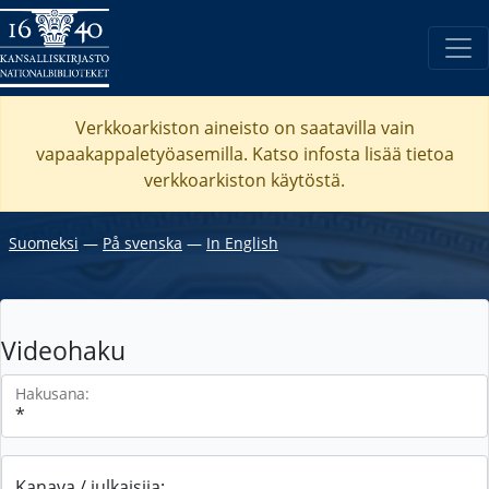
Verkkoarkiston aineisto on saatavilla vain
vapaakappaletyöasemilla. Katso
infosta
lisää tietoa
verkkoarkiston käytöstä.
Suomeksi
―
På svenska
―
In English
Videohaku
Hakusana:
Kanava / julkaisija: