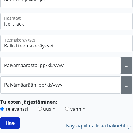
Hashtag:
Teemakeräykset:
Päivämäärästä: pp/kk/vvvv
...
Päivämäärään: pp/kk/vvvv
...
Tulosten järjestäminen:
relevanssi
uusin
vanhin
Näytä/piilota lisää hakuehtoja