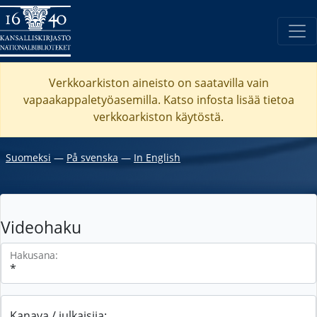
Verkkoarkiston aineisto on saatavilla vain
vapaakappaletyöasemilla. Katso
infosta
lisää tietoa
verkkoarkiston käytöstä.
Suomeksi
―
På svenska
―
In English
Videohaku
Hakusana:
Kanava / julkaisija: