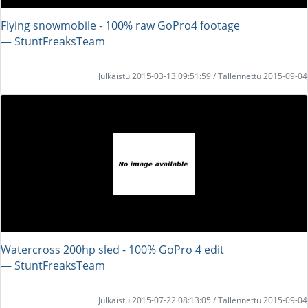
Flying snowmobile - 100% raw GoPro4 footage
― StuntFreaksTeam
Julkaistu 2015-03-13 09:51:59 / Tallennettu 2015-09-04
Watercross 200hp sled - 100% GoPro 4 edit
― StuntFreaksTeam
Julkaistu 2015-07-22 08:13:05 / Tallennettu 2015-09-04