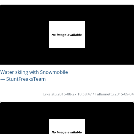
Water skiing with Snowmobile
― StuntFreaksTeam
Julkaistu 2015-08-27 10:58:47 / Tallennettu 2015-09-04