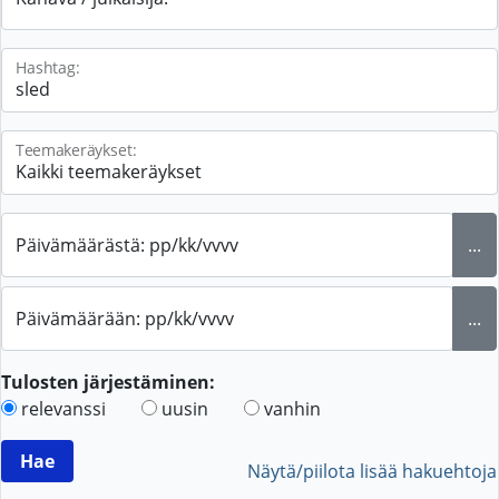
Hashtag:
Teemakeräykset:
Päivämäärästä: pp/kk/vvvv
...
Päivämäärään: pp/kk/vvvv
...
Tulosten järjestäminen:
relevanssi
uusin
vanhin
Näytä/piilota lisää hakuehtoja