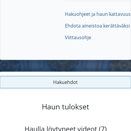
Hakuohjeet ja haun kattavuus
Ehdota aineistoa kerättäväksi
Viittausohje
Hakuehdot
Haun tulokset
Haulla löytyneet videot (7)