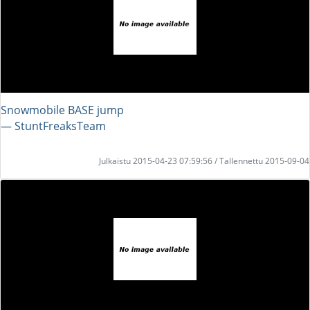
Snowmobile BASE jump
― StuntFreaksTeam
Julkaistu 2015-04-23 07:59:56 / Tallennettu 2015-09-04