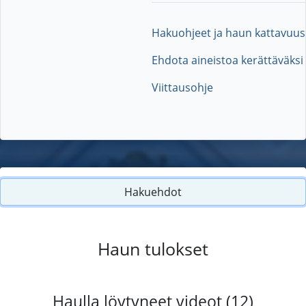
Hakuohjeet ja haun kattavuus
Ehdota aineistoa kerättäväksi
Viittausohje
Hakuehdot
Haun tulokset
Haulla löytyneet videot (12)