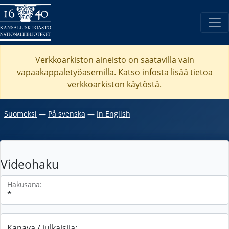
Verkkoarkiston aineisto on saatavilla vain
vapaakappaletyöasemilla. Katso
infosta
lisää tietoa
verkkoarkiston käytöstä.
Suomeksi
―
På svenska
―
In English
Videohaku
Hakusana:
Kanava / julkaisija: