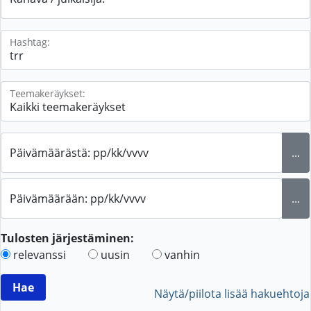
Hashtag:
Teemakeräykset:
Päivämäärästä: pp/kk/vvvv
...
Päivämäärään: pp/kk/vvvv
...
Tulosten järjestäminen:
relevanssi
uusin
vanhin
Näytä/piilota lisää hakuehtoja