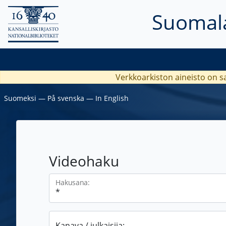
Suomala
Verkkoarkiston aineisto on s
Suomeksi
―
På svenska
―
In English
Videohaku
Hakusana:
Kanava / julkaisija: