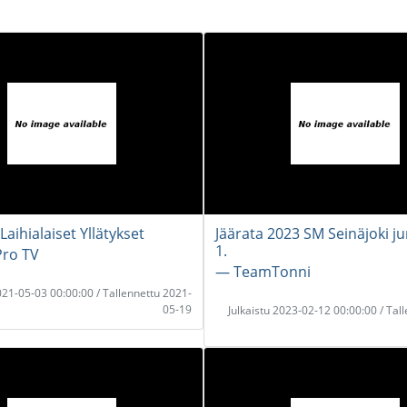
aihialaiset Yllätykset
Jäärata 2023 SM Seinäjoki ju
1.
ro TV
― TeamTonni
2021-05-03 00:00:00 / Tallennettu 2021-
05-19
Julkaistu 2023-02-12 00:00:00 / Tal