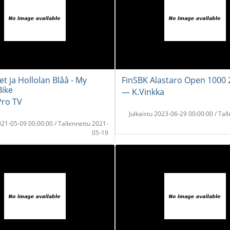
vet ja Hollolan Blåå - My
FinSBK Alastaro Open 1000 
ike
― K.Vinkka
ro TV
Julkaistu 2023-06-29 00:00:00 / Tal
2021-05-09 00:00:00 / Tallennettu 2021-
05-19