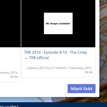
TRR 2014 - Episode 9/10 - The Crew
― TRR official
Julkaistu 2015-03-27 16:00:01 / Tallennettu 2015-
09-04
lennettu 2015-
09-04
Näytä lisää