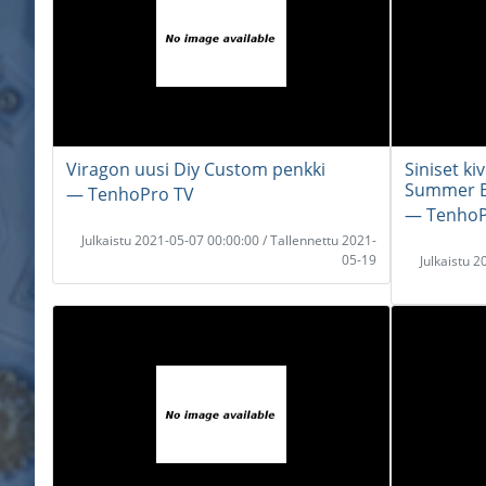
Viragon uusi Diy Custom penkki
Siniset ki
Summer B
― TenhoPro TV
― TenhoP
Julkaistu 2021-05-07 00:00:00 / Tallennettu 2021-
05-19
Julkaistu 