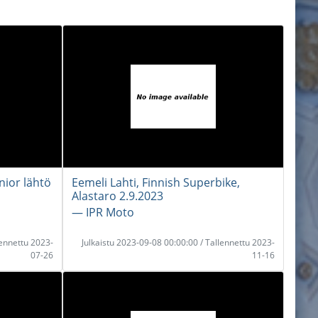
nior lähtö
Eemeli Lahti, Finnish Superbike,
Alastaro 2.9.2023
― IPR Moto
lennettu 2023-
Julkaistu 2023-09-08 00:00:00 / Tallennettu 2023-
07-26
11-16