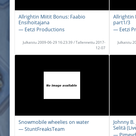
Allrightin Miitit Bonus: Faabio
Allrightin
Ensihoitajana
part1/3
― Eetzi Productions
― Eetzi P
Julkaistu 2009-06-29 16:23:39 / Tallennettu 2017-
Julkaistu 
12-07
Snowmobile wheelies on water
Johnny B. 
Selitä (Li
― StuntFreaksTeam
― Pimeyd