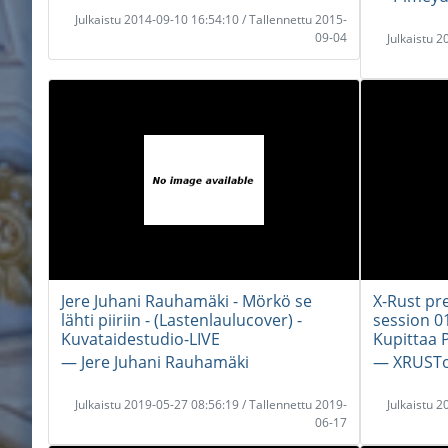
Julkaistu 2014-09-10 16:54:10 / Tallennettu 2015-
09-04
Julkaistu 
Jere Juhani Rauhamäki - Mörkö se
X-Rust pre
lähti piiriin - (Lastenlaulucover) -
session 0
Kuvataidestudio-LIVE
Kupittaa P
― Jere Juhani Rauhamäki
― XRUST
Julkaistu 2019-05-27 08:56:19 / Tallennettu 2019-
Julkaistu 
06-17