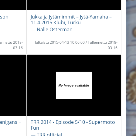
yson
Jukka ja Jytämimmit – Jytä-Yamaha –
11.4.2015 Klubi, Turku
― Nalle Österman
lennettu 2018-
Julkaistu 2015-04-13 10:06:00 / Tallennettu 2018-
03-16
03-16
anigans +
TRR 2014 - Episode 5/10 - Supermoto
Fun
― TRR official