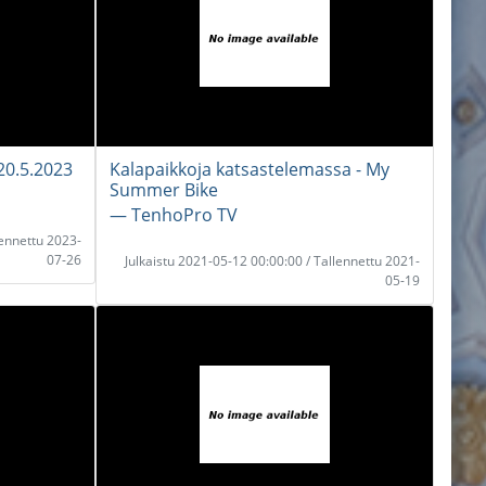
20.5.2023
Kalapaikkoja katsastelemassa - My
Summer Bike
― TenhoPro TV
lennettu 2023-
07-26
Julkaistu 2021-05-12 00:00:00 / Tallennettu 2021-
05-19