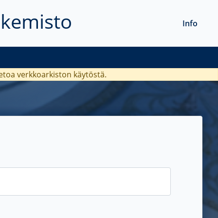
akemisto
Info
ietoa verkkoarkiston käytöstä.