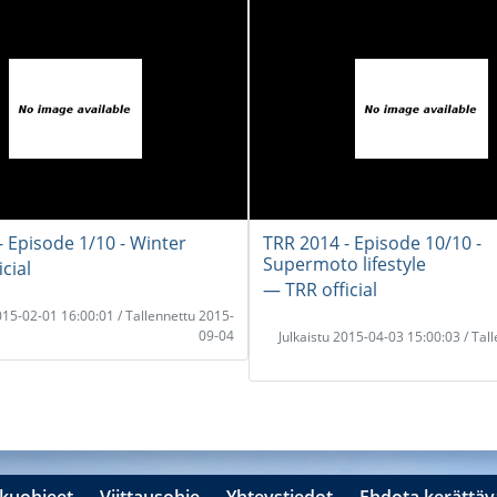
- Episode 1/10 - Winter
TRR 2014 - Episode 10/10 -
Supermoto lifestyle
cial
― TRR official
2015-02-01 16:00:01 / Tallennettu 2015-
09-04
Julkaistu 2015-04-03 15:00:03 / Tal