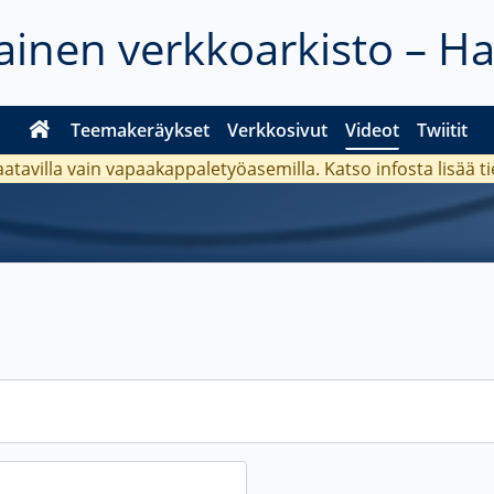
inen verkkoarkisto – H
Teemakeräykset
Verkkosivut
Videot
Twiitit
aatavilla vain vapaakappaletyöasemilla. Katso
infosta
lisää t