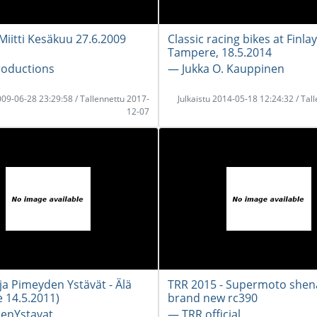
 Miitti Kesäkuu 27.6.2009
Classic racing bikes at Finla
Tampere, 18.5.2014
roductions
― Jukka O. Kauppinen
2009-06-28 23:29:58 / Tallennettu 2017-
Julkaistu 2014-05-18 12:24:32 / Tal
12-07
ja Pimeyden Ystävät - Älä
TRR 2015 - Supermoto shen
ve 14.5.2011)
brand new rc390
enYstavat
― TRR official