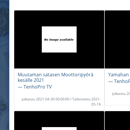
Muutaman satasen Moottoripyörä
Yamahan L
kesälle 2021
― TenhoP
― TenhoPro TV
Julkaistu 
Julkaistu 2021-04-30 00:00:00 / Tallennettu 2021-
05-19