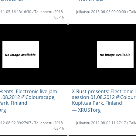
2011-05-16 13:16:30 / Tallennettu 2018-
Julkaistu 2015-06-05 09:00:00 / Tal
03-16
sents: Electronic live jam
X-Rust presents: Electronic 
1.08.2012 @Colourscape,
session 01.08.2012 @Colour
ark, Finland
Kupittaa Park, Finland
org
― XRUSTorg
2012-08-02 09:27:07 / Tallennettu 2018-
Julkaistu 2012-08-02 11:27:17 / Tal
03-16