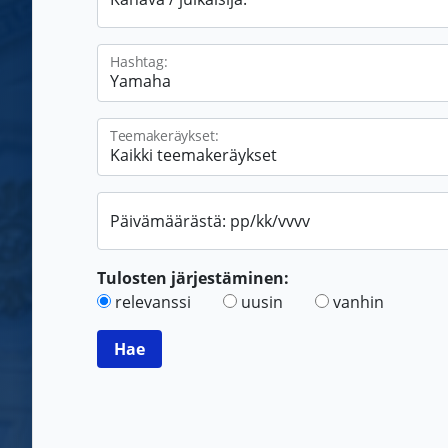
Hashtag:
Teemakeräykset:
Päivämäärästä: pp/kk/vvvv
Tulosten järjestäminen:
relevanssi
uusin
vanhin