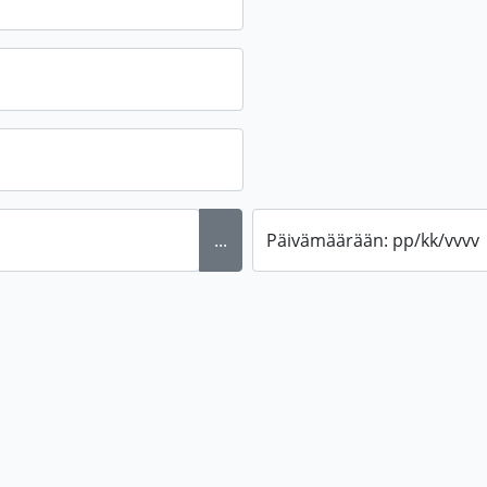
...
Päivämäärään: pp/kk/vvvv