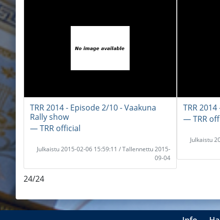
TRR 2014 - Episode 2/10 - Vaakuna
TRR 2014 
Rally show
― TRR offi
― TRR official
Julkaistu 
Julkaistu 2015-02-06 15:59:11 / Tallennettu 2015-
09-04
24/24