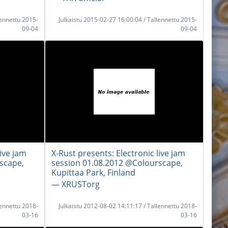
lennettu 2015-
Julkaistu 2015-02-27 16:00:04 / Tallennettu 2015-
09-04
09-04
live jam
X-Rust presents: Electronic live jam
scape,
session 01.08.2012 @Colourscape,
Kupittaa Park, Finland
― XRUSTorg
lennettu 2018-
Julkaistu 2012-08-02 14:11:17 / Tallennettu 2018-
03-16
03-16