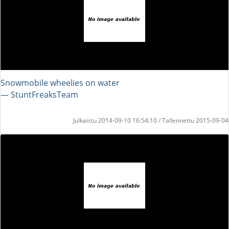
Snowmobile wheelies on water
― StuntFreaksTeam
Julkaistu 2014-09-10 16:54:10 / Tallennettu 2015-09-04