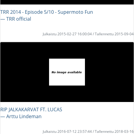
TRR 2014 - Episode 5/10 - Supermoto Fun
― TRR official
Julkaistu 2015-02-27 16:00:04 / Tallennettu 2015-09-04
RIP JALKAKARVAT FT. LUCAS
― Arttu Lindeman
Julkaistu 2016-07-12 23:57:44 / Tallennettu 2018-03-16