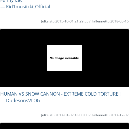
― Kid1musiikki_Official
Julkaistu 2015-10-01 21:29:55 / Tallennettu 2018-03-16
HUMAN VS SNOW CANNON - EXTREME COLD TORTURE!!
― DudesonsVLOG
Julkaistu 2017-01-07 18:00:00 / Tallennettu 2017-12-07