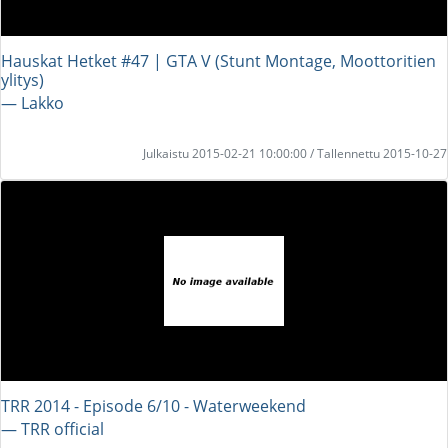
Hauskat Hetket #47 | GTA V (Stunt Montage, Moottoritien
ylitys)
― Lakko
Julkaistu 2015-02-21 10:00:00 / Tallennettu 2015-10-27
TRR 2014 - Episode 6/10 - Waterweekend
― TRR official