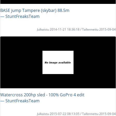
BASE jump Tampere (skybar) 88.5m
― StuntFreaksTeam
Julkaistu 2014-11-21 18:36:18 / Tallennettu 2015-09-04
Watercross 200hp sled - 100% GoPro 4 edit
― StuntFreaksTeam
Julkaistu 2015-07-22 08:13:05 / Tallennettu 2015-09-04