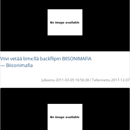
Viivi vetää bmx:llä backflipin BIISONIMAFIA
― Biisonimafia
Julkaistu 2011-03-05 16:56:38 / Tallennettu 2017-12-07