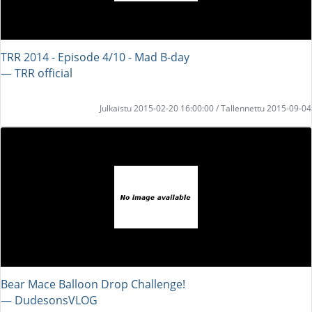
TRR 2014 - Episode 4/10 - Mad B-day
― TRR official
Julkaistu 2015-02-20 16:00:00 / Tallennettu 2015-09-04
Bear Mace Balloon Drop Challenge!
― DudesonsVLOG