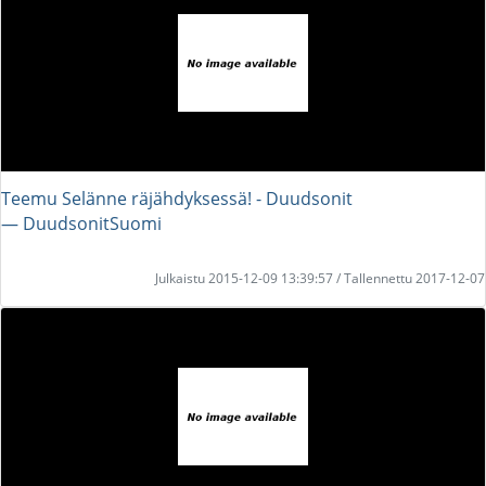
Teemu Selänne räjähdyksessä! - Duudsonit
― DuudsonitSuomi
Julkaistu 2015-12-09 13:39:57 / Tallennettu 2017-12-07