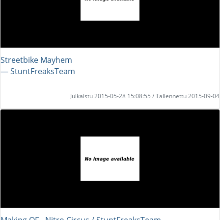
Streetbike Mayhem
― StuntFreaksTeam
Julkaistu 2015-05-28 15:08:55 / Tallennettu 2015-09-04
Making OF - Nitro Circus / StuntFreaksTeam