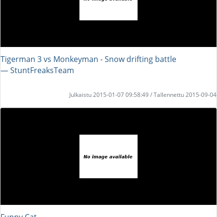
Tigerman 3 vs Monkeyman - Snow drifting battle
― StuntFreaksTeam
Julkaistu 2015-01-07 09:58:49 / Tallennettu 2015-09-04
Funny Cat