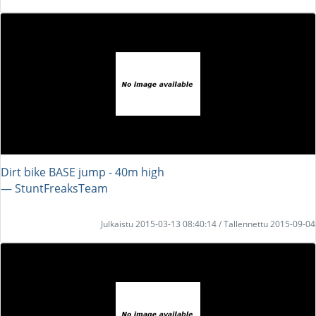
Dirt bike BASE jump - 40m high
― StuntFreaksTeam
Julkaistu 2015-03-13 08:40:14 / Tallennettu 2015-09-04