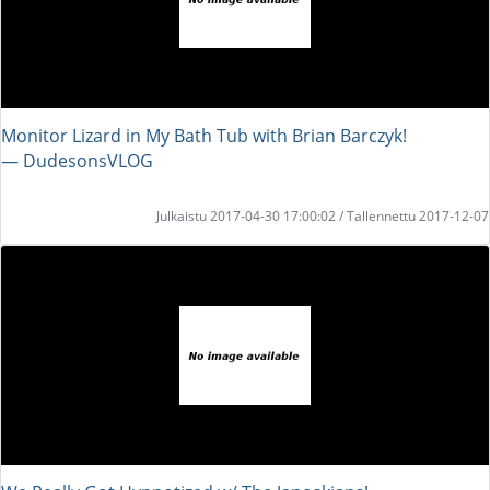
Monitor Lizard in My Bath Tub with Brian Barczyk!
― DudesonsVLOG
Julkaistu 2017-04-30 17:00:02 / Tallennettu 2017-12-07