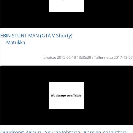
EBIN STUNT MAN (GTA V Shorty)
― Matukka
Julkaistu 2015-06-10 13:35:29 / Tallennettu 2017-12-07
Duudsonit 3.Kausi - Seuraa Johtajaa - Kassien Kosauttaja