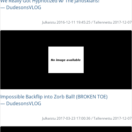
We Really Got Hypnotized w/ The Janoskians!
― DudesonsVLOG
Julkaistu 2016-12-11 19:45:25 / Tallennettu 2017-12-07
Impossible Backflip into Zorb Ball! (BROKEN TOE)
― DudesonsVLOG
Julkaistu 2017-03-23 17:00:36 / Tallennettu 2017-12-07