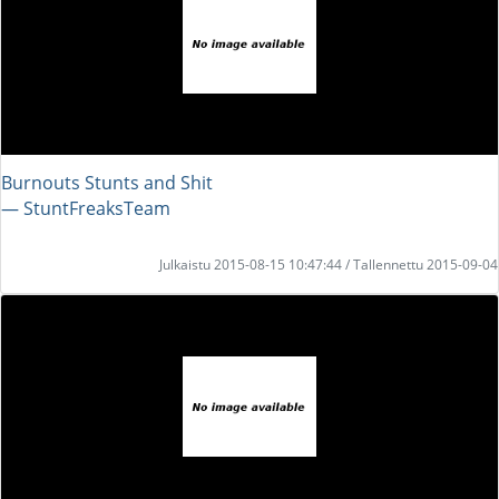
Burnouts Stunts and Shit
― StuntFreaksTeam
Julkaistu 2015-08-15 10:47:44 / Tallennettu 2015-09-04