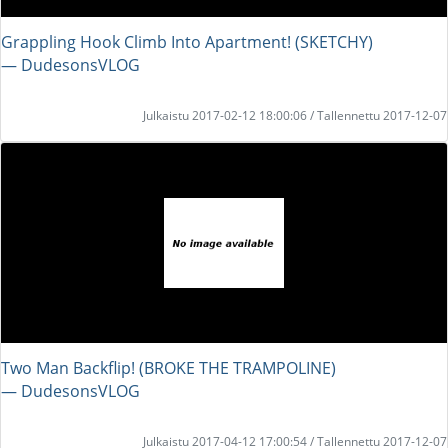
Grappling Hook Climb Into Apartment! (SKETCHY)
― DudesonsVLOG
Julkaistu 2017-02-12 18:00:06 / Tallennettu 2017-12-07
Two Man Backflip! (BROKE THE TRAMPOLINE)
― DudesonsVLOG
Julkaistu 2017-04-12 17:00:54 / Tallennettu 2017-12-07