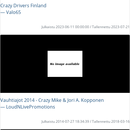
Crazy Drivers Finland
― Valo65
Julkaistu 2023-06-11 00:00:00 / Tallennettu 2023-07-21
Vauhtiajot 2014 - Crazy Mike & Jori A. Kopponen
― LoudNLivePromotions
Julkaistu 2014-07-27 18:34:39 / Tallennettu 2018-03-16