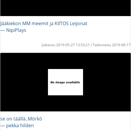
Jääkiekon MM meemit ja KIITOS Leijonat
― NipiPlays
Julkaistu 2019-05-27 13:53:21 / Tallennettu 2019-06-17
se on täällä..Mörkö
― pekka hilden