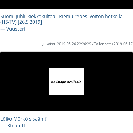
Suomi juhlii kiekko­kultaa - Riemu repesi voiton hetkellä
(HS-TV) [26.5.2019]
― Vuusteri
Julkaistu 2019-05-26 22:26:29 / Tallennettu 2019-06-17
Löikö Mörkö sisään ?
― J3teamFI