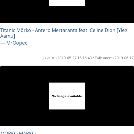
Titanic Mörkö - Antero Mertaranta feat. Celine Dion [YleX
Aamu]
― MrOopee
Julkaistu 2019-05-27 16:16:43 / Tallennettu 2019-06-17
MÖRKÖ MARKO