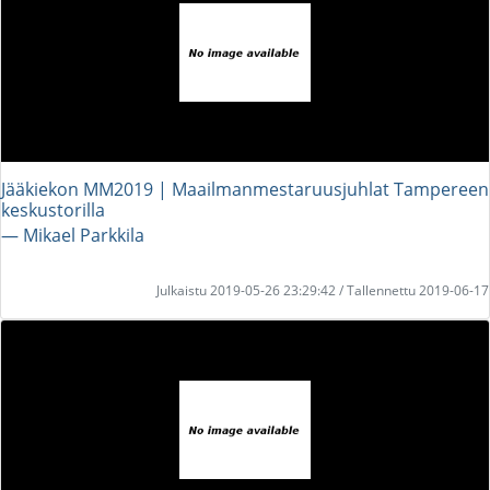
Jääkiekon MM2019 | Maailmanmestaruusjuhlat Tampereen
keskustorilla
― Mikael Parkkila
Julkaistu 2019-05-26 23:29:42 / Tallennettu 2019-06-17