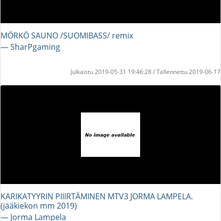
MÖRKÖ SAUNO /SUOMIBASS/ remix
― SharPgaming
Julkaistu 2019-05-31 19:46:28 / Tallennettu 2019-06-17
KARIKATYYRIN PIIIRTÄMINEN MTV3 JORMA LAMPELA.
(jääkiekon mm 2019)
― Jorma Lampela