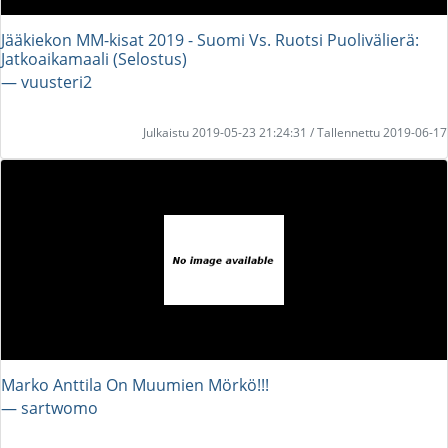
Jääkiekon MM-kisat 2019 - Suomi Vs. Ruotsi Puolivälierä:
Jatkoaikamaali (Selostus)
― vuusteri2
Julkaistu 2019-05-23 21:24:31 / Tallennettu 2019-06-17
Marko Anttila On Muumien Mörkö!!!
― sartwomo