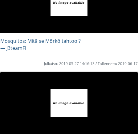
Mosquitos: Mitä se Mörkö tahtoo ?
― J3teamFI
Julkaistu 2019-05-27 14:16:13 / Tallennettu 2019-06-17