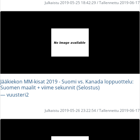
Julkaistu 2019-05-25 18:42:29 / Tallennettu 2019-06-17
Jääkiekon MM-kisat 2019 - Suomi vs. Kanada loppuottelu:
Suomen maalit + viime sekunnit (Selostus)
― vuusteri2
Julkaistu 2019-05-26 23:22:54 / Tallennettu 2019-06-17