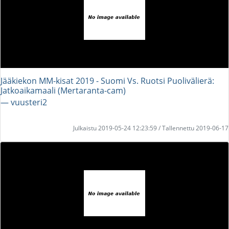
Jääkiekon MM-kisat 2019 - Suomi Vs. Ruotsi Puolivälierä:
Jatkoaikamaali (Mertaranta-cam)
― vuusteri2
Julkaistu 2019-05-24 12:23:59 / Tallennettu 2019-06-17