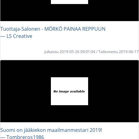
Tuottaja-Salonen - MÖRKÖ PAINAA REPPUUN
― LS Creative
Julkaistu 2019-05-26 09:01:04 / Tallennettu 2019-06-17
Suomi on jääkiekon maailmanmestari 2019!
― Tombreros1986