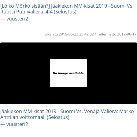
[Löikö Mörkö sisään?] Jääkiekon MM-kisat 2019 - Suomi Vs.
Ruotsi Puolivälierä: 4-4 (Selostus)
― vuusteri2
Julkaistu 2019-05-23 23:42:32 / Tallennettu 2019-06-17
Jääkiekon MM-kisat 2019 - Suomi Vs. Venäjä Välierä: Marko
Anttilan voittomaali (Selostus)
― vuusteri2