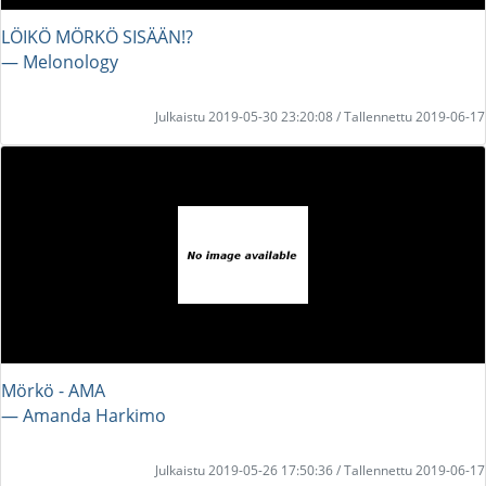
LÖIKÖ MÖRKÖ SISÄÄN!?
― Melonology
Julkaistu 2019-05-30 23:20:08 / Tallennettu 2019-06-17
Mörkö - AMA
― Amanda Harkimo
Julkaistu 2019-05-26 17:50:36 / Tallennettu 2019-06-17