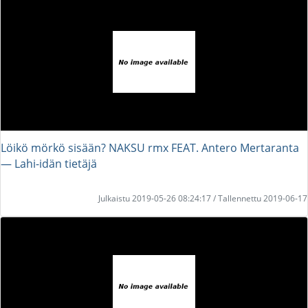
Löikö mörkö sisään? NAKSU rmx FEAT. Antero Mertaranta
― Lahi-idän tietäjä
Julkaistu 2019-05-26 08:24:17 / Tallennettu 2019-06-17