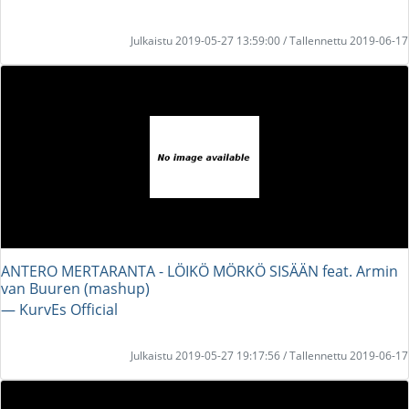
Julkaistu 2019-05-27 13:59:00 / Tallennettu 2019-06-17
ANTERO MERTARANTA - LÖIKÖ MÖRKÖ SISÄÄN feat. Armin
van Buuren (mashup)
― KurvEs Official
Julkaistu 2019-05-27 19:17:56 / Tallennettu 2019-06-17