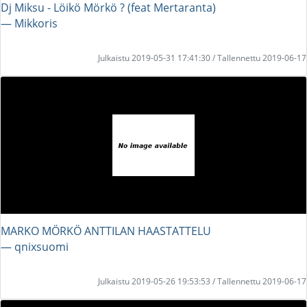
Dj Miksu - Löikö Mörkö ? (feat Mertaranta)
― Mikkoris
Julkaistu 2019-05-31 17:41:30 / Tallennettu 2019-06-17
MARKO MÖRKÖ ANTTILAN HAASTATTELU
― qnixsuomi
Julkaistu 2019-05-26 19:53:53 / Tallennettu 2019-06-17