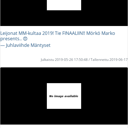
Leijonat MM-kultaa 2019! Tie FINAALIIN!! Mörkö Marko
presents.. 😍
― Juhlaviihde Mäntyset
Julkaistu 2019-05-26 17:50:48 / Tallennettu 2019-06-17