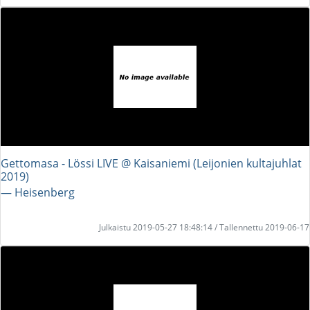
Gettomasa - Lössi LIVE @ Kaisaniemi (Leijonien kultajuhlat
2019)
― Heisenberg
Julkaistu 2019-05-27 18:48:14 / Tallennettu 2019-06-17