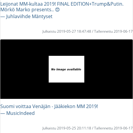
Leijonat MM-kultaa 2019! FINAL EDITION+Trump&Putin.
Mörkö Marko presents.. 😍
― Juhlaviihde Mäntyset
Julkaistu 2019-05-27 18:47:48 / Tallennettu 2019-06-17
Suomi voittaa Venäjän - Jääkiekon MM 2019!
― MusicIndeed
Julkaistu 2019-05-25 20:11:18 / Tallennettu 2019-06-17