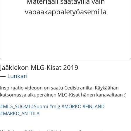
Materiaali saatavilla vain
vapaakappaletyöasemilla
Jääkiekon MLG-Kisat 2019
―
Lunkari
Inspiraatio videoon on saatu Cedistranilta. Käykäähän
katsomassa alkuperäinen MLG-Kisat hänen kanavaltaan :)
#MLG_SUOMI
#Suomi
#mlg
#MÖRKÖ
#FINLAND
#MARKO_ANTTILA