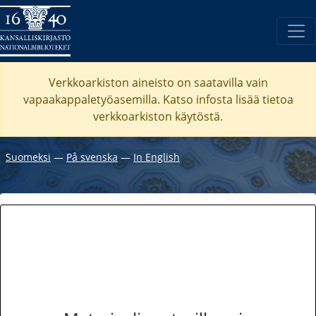
Verkkoarkiston aineisto on saatavilla vain
vapaakappaletyöasemilla. Katso
infosta
lisää tietoa
verkkoarkiston käytöstä.
Suomeksi
―
På svenska
―
In English