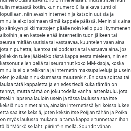
tulin metsästä kotiin, kun numero 6:lla alkava tunti oli
lopuillaan, niin avasin internetin ja katsoin uutisia ja
minulla alkoi soimaan tämä kappale päässä. Menin siis aina
jo sänkyyn piikkimattojen päälle noin kello puoli kymmenen
aikoihin ja en katsele enää internetiin tuon jälkeen tai
seuraa mitään uutisia tai vastaavaa, kuuntelen vaan aina
jotain puhetta, luentoa tai podcastia tai vastaava aina. Jos
jollekkin tulee jääkiekko tästä kappaleesta mieleen, niin en
katsonut eilen peliä tai seurannut koko MM-kisoja, koska
minulla ei ole telkkaria ja internetin maksupalveluja ja usein
olen jo aikaisin nukkumassa muutenkin. En osaa soittaa tai
laulaa tätä kappaletta ja en edes tiedä kuka tämän on
tehnyt, mutta tämä on joku todella vanha lastenlaulu, jota
itsekin lapsena lauloin usein ja tässä laulussa saa itse
keksiä nuo nimet aina, ainakin internetissä lyriikoissa lukee
että saa itse keksiä, joten keksin itse Poijjan tähän ja Poika
on myös laulussa mukana ja tämä kappale tunnetaan ihan
tällä ”Mörkö se lähti piiriin”-nimellä. Soundit vähän