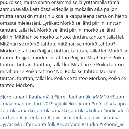
puuroiset, mutta soitin ensimmäisellä yrittämällä tämä
aamupäivällä keittiössä videolle ja mokailin aika paljon,
mutta sanatkin muistin ulkoa ja kappaleena tämä on hieno
omasta mielestäni. Lyriikat: Mörkö se lähti piiriin, tinttan,
tanttan, tallal lei. Mörkö se lähti piiriin, mörkö se lähti
piiriin. Mitähän se mörkö tahtoo, tinttan, tanttan tallal lei.
Mitähän se mörkö tahtoo, mitähän se mörkö tahtoo?
Mörkö se tahtoo Poijjan, tinttan, tanttan, tallal lei. Mörkö se
tahtoo Poijjan, mörkö se tahtoo Poijjan. Mitähän se Poika
tahtoo, tinttan, tanttan, tallal lei. Mitähän se Poika tahtoo,
mitähän se Poika tahtoo? No, Poika se tahtoo Mörkön,
tinttan, tanttan, tallal lei. Poika se tahtoo Mörkön, Poika se
tahtoo Mörkön.
#Jere_Juhani_Rauhamäki
#Jere_Rauhamäki
#MM19
#Suomi
#maailmanmestari_2019
#jääkiekko
#mm
#mörkö
#kaapo
#anttila
#marko_anttila
#märkö_anttila
#kultaa
#indie
#lo-fi
#urheilu
#lastenlaulu
#cover
#lastenlaulucover
#jämsä
#jyväskylä
#folk
#anti-folk
#kuvataide
#studio
#iPhone_6s