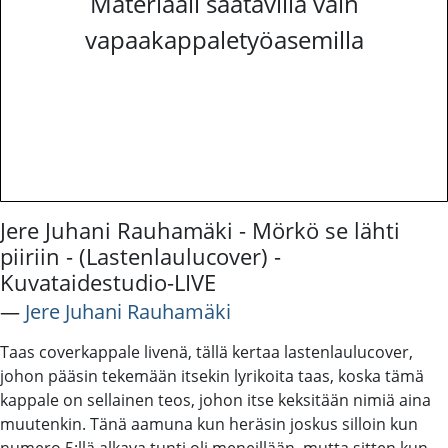
Materiaali saatavilla vain
vapaakappaletyöasemilla
Jere Juhani Rauhamäki - Mörkö se lähti
piiriin - (Lastenlaulucover) -
Kuvataidestudio-LIVE
―
Jere Juhani Rauhamäki
Taas coverkappale livenä, tällä kertaa lastenlaulucover,
johon pääsin tekemään itsekin lyrikoita taas, koska tämä
kappale on sellainen teos, johon itse keksitään nimiä aina
muutenkin. Tänä aamuna kun heräsin joskus silloin kun
numero 5:llä alkava tunti oli meneillään, mutta sitten kun