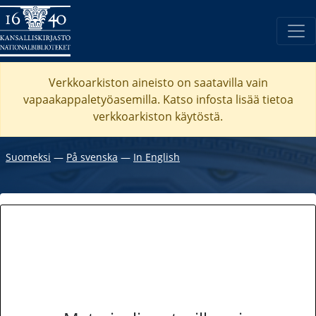
Verkkoarkiston aineisto on saatavilla vain
vapaakappaletyöasemilla. Katso
infosta
lisää tietoa
verkkoarkiston käytöstä.
Suomeksi
―
På svenska
―
In English