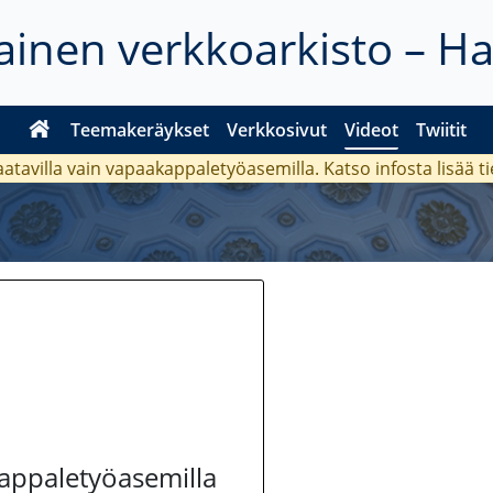
inen verkkoarkisto – H
Teemakeräykset
Verkkosivut
Videot
Twiitit
aatavilla vain vapaakappaletyöasemilla. Katso
infosta
lisää t
kappaletyöasemilla