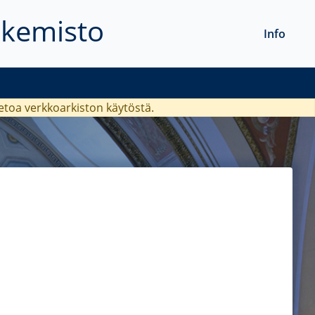
akemisto
Info
ietoa verkkoarkiston käytöstä.