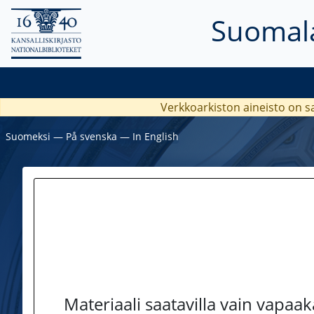
Suomala
Verkkoarkiston aineisto on s
Suomeksi
―
På svenska
―
In English
Materiaali saatavilla vain vapaa