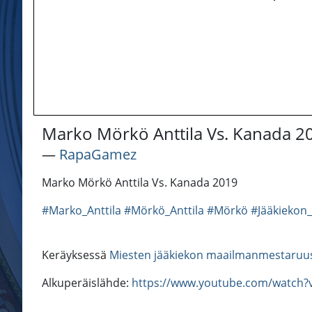
Marko Mörkö Anttila Vs. Kanada 2
―
RapaGamez
Marko Mörkö Anttila Vs. Kanada 2019
#Marko_Anttila
#Mörkö_Anttila
#Mörkö
#Jääkieko
Keräyksessä
Miesten jääkiekon maailmanmestaruu
Alkuperäislähde:
https://www.youtube.com/watch