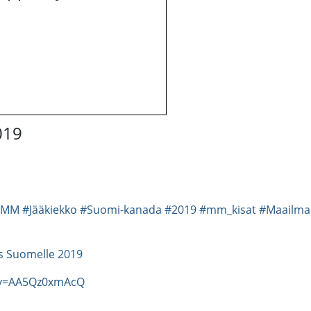
019
n_MM
#Jääkiekko
#Suomi-kanada
#2019
#mm_kisat
#Maailma
s Suomelle 2019
?v=AA5Qz0xmAcQ