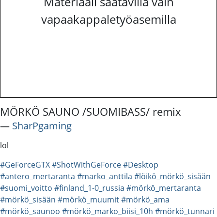
Materiaali saatavilla vain
vapaakappaletyöasemilla
MÖRKÖ SAUNO /SUOMIBASS/ remix
―
SharPgaming
lol
#GeForceGTX
#ShotWithGeForce
#Desktop
#antero_mertaranta
#marko_anttila
#löikö_mörkö_sisään
#suomi_voitto
#finland_1-0_russia
#mörkö_mertaranta
#mörkö_sisään
#mörkö_muumit
#mörkö_ama
#mörkö_saunoo
#mörkö_marko_biisi_10h
#mörkö_tunnari