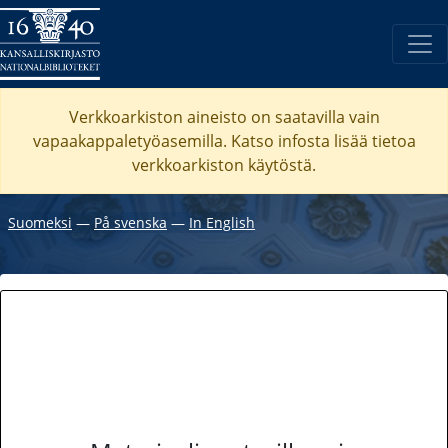
Verkkoarkiston aineisto on saatavilla vain
vapaakappaletyöasemilla. Katso
infosta
lisää tietoa
verkkoarkiston käytöstä.
Suomeksi
―
På svenska
―
In English