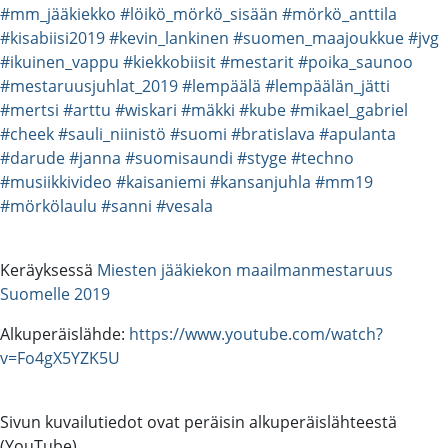
#mm_jääkiekko
#löikö_mörkö_sisään
#mörkö_anttila
#kisabiisi2019
#kevin_lankinen
#suomen_maajoukkue
#jvg
#ikuinen_vappu
#kiekkobiisit
#mestarit
#poika_saunoo
#mestaruusjuhlat_2019
#lempäälä
#lempäälän_jätti
#mertsi
#arttu
#wiskari
#mäkki
#kube
#mikael_gabriel
#cheek
#sauli_niinistö
#suomi
#bratislava
#apulanta
#darude
#janna
#suomisaundi
#styge
#techno
#musiikkivideo
#kaisaniemi
#kansanjuhla
#mm19
#mörkölaulu
#sanni
#vesala
Keräyksessä
Miesten jääkiekon maailmanmestaruus
Suomelle 2019
Alkuperäislähde:
https://www.youtube.com/watch?
v=Fo4gX5YZK5U
Sivun kuvailutiedot ovat peräisin alkuperäislähteestä
(YouTube).