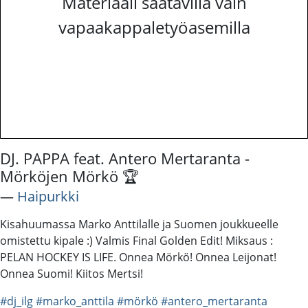
Materiaali saatavilla vain
vapaakappaletyöasemilla
DJ. PAPPA feat. Antero Mertaranta -
Mörköjen Mörkö 🏆
―
Haipurkki
Kisahuumassa Marko Anttilalle ja Suomen joukkueelle
omistettu kipale :) Valmis Final Golden Edit! Miksaus :
PELAN HOCKEY IS LIFE. Onnea Mörkö! Onnea Leijonat!
Onnea Suomi! Kiitos Mertsi!
#dj_ilg
#marko_anttila
#mörkö
#antero_mertaranta