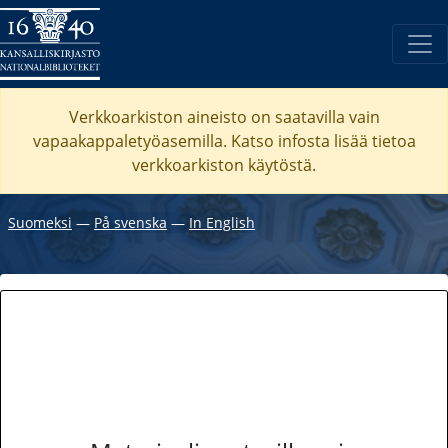
Verkkoarkiston aineisto on saatavilla vain
vapaakappaletyöasemilla. Katso
infosta
lisää tietoa
verkkoarkiston käytöstä.
Suomeksi
―
På svenska
―
In English