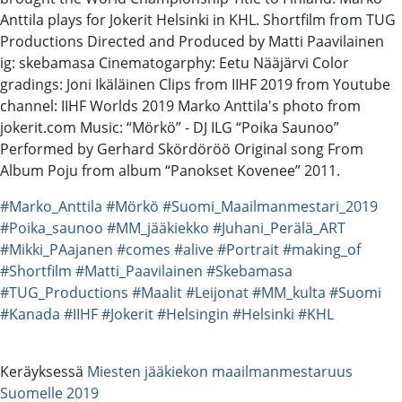
Anttila plays for Jokerit Helsinki in KHL. Shortfilm from TUG
Productions Directed and Produced by Matti Paavilainen
ig: skebamasa Cinematogarphy: Eetu Nääjärvi Color
gradings: Joni Ikäläinen Clips from IIHF 2019 from Youtube
channel: IIHF Worlds 2019 Marko Anttila's photo from
jokerit.com Music: “Mörkö” - DJ ILG “Poika Saunoo”
Performed by Gerhard Skördöröö Original song From
Album Poju from album “Panokset Kovenee” 2011.
#Marko_Anttila
#Mörkö
#Suomi_Maailmanmestari_2019
#Poika_saunoo
#MM_jääkiekko
#Juhani_Perälä_ART
#Mikki_PAajanen
#comes
#alive
#Portrait
#making_of
#Shortfilm
#Matti_Paavilainen
#Skebamasa
#TUG_Productions
#Maalit
#Leijonat
#MM_kulta
#Suomi
#Kanada
#IIHF
#Jokerit
#Helsingin
#Helsinki
#KHL
Keräyksessä
Miesten jääkiekon maailmanmestaruus
Suomelle 2019