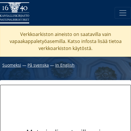
Verkkoarkiston aineisto on saatavilla vain
vapaakappaletyöasemilla. Katso
infosta
lisää tietoa
verkkoarkiston käytöstä.
Suomeksi
―
På svenska
―
In English