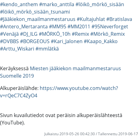
#kendo_anthem
#marko_anttila
#löikö_mörkö_sisään
#löikö_mörkö_sisään_tsunami
#Jääkiekon_maailmanmestaruus
#Kultajuhlat
#Bratislava
#Antero_Mertaranta
#MM95
#MM2011
#95Neverforget
#Venäjä
#DJ_ILG
#MÖRKÖ_10h
#Remix
#Mörkö_Remix
#DVBBS
#BORGEOUS
#Kari_Jalonen
#Kaapo_Kakko
#Arttu_Wiskari
#mmlätkä
Keräyksessä
Miesten jääkiekon maailmanmestaruus
Suomelle 2019
Alkuperäislähde:
https://www.youtube.com/watch?
v=rQeC7C4ZyO4
Sivun kuvailutiedot ovat peräisin alkuperäislähteestä
(YouTube).
Julkaistu 2019-05-26 00:42:30 / Tallennettu 2019-06-17