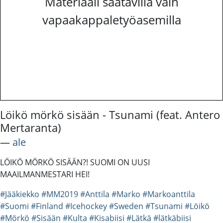
Materiaali saatavilla vain
vapaakappaletyöasemilla
Löikö mörkö sisään - Tsunami (feat. Antero
Mertaranta)
―
ale
LÖIKÖ MÖRKÖ SISÄÄN?! SUOMI ON UUSI
MAAILMANMESTARI HEI!
#Jääkiekko
#MM2019
#Anttila
#Marko
#Markoanttila
#Suomi
#Finland
#Icehockey
#Sweden
#Tsunami
#Löikö
#Mörkö
#Sisään
#Kulta
#Kisabiisi
#Lätkä
#lätkäbiisi