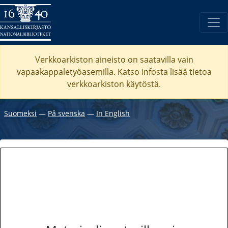
Verkkoarkiston aineisto on saatavilla vain
vapaakappaletyöasemilla. Katso
infosta
lisää tietoa
verkkoarkiston käytöstä.
Suomeksi
―
På svenska
―
In English