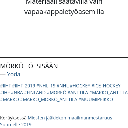
Materiaali saatavilla vain
vapaakappaletyöasemilla
MÖRKÖ LÖI SISÄÄN
―
Yoda
#IIHF
#IIHF_2019
#NHL_19
#NHL
#HOCKEY
#ICE_HOCKEY
#IHF
#NBA
#FINLAND
#MÖRKÖ
#ANTTILA
#MARKO_ANTTILA
#MARKO
#MARKO_MÖRKÖ_ANTTILA
#MUUMIPEIKKO
Keräyksessä
Miesten jääkiekon maailmanmestaruus
Suomelle 2019