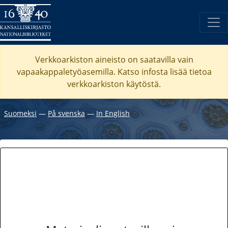
Verkkoarkiston aineisto on saatavilla vain
vapaakappaletyöasemilla. Katso
infosta
lisää tietoa
verkkoarkiston käytöstä.
Suomeksi
―
På svenska
―
In English