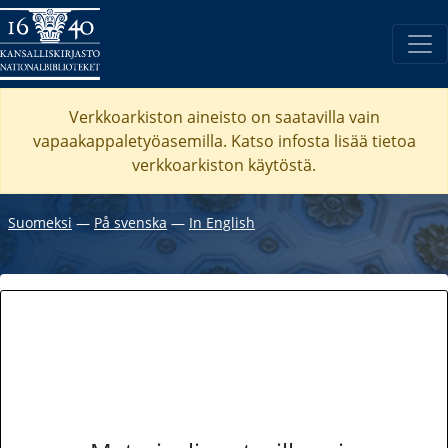
Verkkoarkiston aineisto on saatavilla vain
vapaakappaletyöasemilla. Katso
infosta
lisää tietoa
verkkoarkiston käytöstä.
Suomeksi
―
På svenska
―
In English