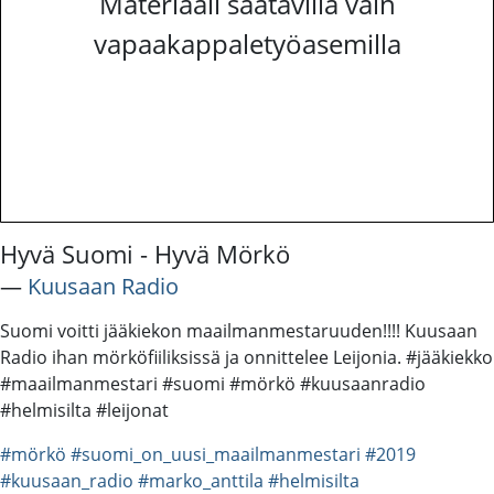
Materiaali saatavilla vain
vapaakappaletyöasemilla
Hyvä Suomi - Hyvä Mörkö
―
Kuusaan Radio
Suomi voitti jääkiekon maailmanmestaruuden!!!! Kuusaan
Radio ihan mörköfiiliksissä ja onnittelee Leijonia. #jääkiekko
#maailmanmestari #suomi #mörkö #kuusaanradio
#helmisilta #leijonat
#mörkö
#suomi_on_uusi_maailmanmestari
#2019
#kuusaan_radio
#marko_anttila
#helmisilta