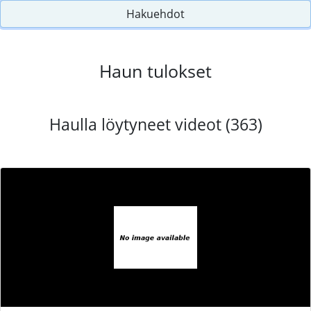
Hakuehdot
Haun tulokset
Haulla löytyneet videot (363)