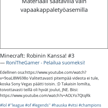
Materiaali saatavilla vain
vapaakappaletyöasemilla
Minecraft: Robinin Kanssa! #3
―
RoniTheGamer - Pelailua suomeksi!
Edellinen osa:https://www.youtube.com/watch?
v=9oaLI8W698o Valitettavasti pitempää videota ei tule,
koska Sony Vegas päätti toisin. :D Takaisin lomilta,
toivottavasti teillä oli hyvät joulut, JNE. Biisi:
https://www.youtube.com/watch?v=AOLYo7QtqRk
#lol
#''league
#of
#legends''
#hauska
#vitsi
#champions