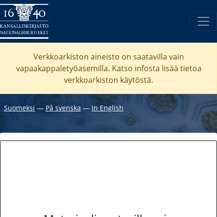
Verkkoarkiston aineisto on saatavilla vain
vapaakappaletyöasemilla. Katso
infosta
lisää tietoa
verkkoarkiston käytöstä.
Suomeksi
―
På svenska
―
In English