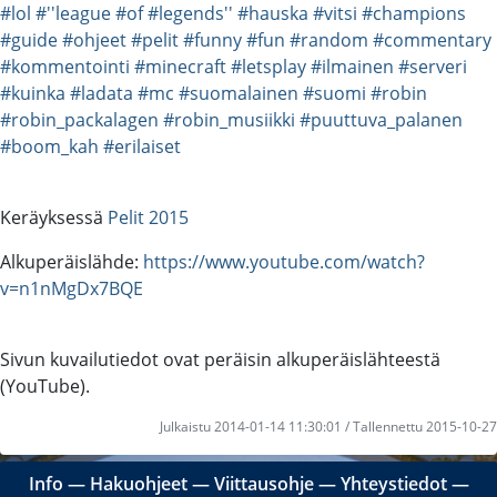
#lol
#''league
#of
#legends''
#hauska
#vitsi
#champions
#guide
#ohjeet
#pelit
#funny
#fun
#random
#commentary
#kommentointi
#minecraft
#letsplay
#ilmainen
#serveri
#kuinka
#ladata
#mc
#suomalainen
#suomi
#robin
#robin_packalagen
#robin_musiikki
#puuttuva_palanen
#boom_kah
#erilaiset
Keräyksessä
Pelit 2015
Alkuperäislähde:
https://www.youtube.com/watch?
v=n1nMgDx7BQE
Sivun kuvailutiedot ovat peräisin alkuperäislähteestä
(YouTube).
Julkaistu 2014-01-14 11:30:01 / Tallennettu 2015-10-27
Info
―
Hakuohjeet
―
Viittausohje
―
Yhteystiedot
―