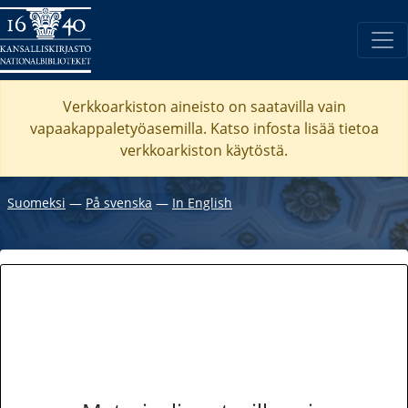
Verkkoarkiston aineisto on saatavilla vain
vapaakappaletyöasemilla. Katso
infosta
lisää tietoa
verkkoarkiston käytöstä.
Suomeksi
―
På svenska
―
In English