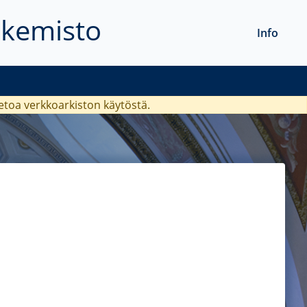
akemisto
Info
ietoa verkkoarkiston käytöstä.