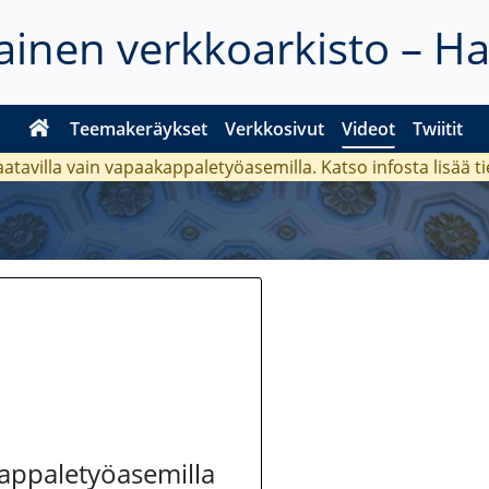
inen verkkoarkisto – H
Teemakeräykset
Verkkosivut
Videot
Twiitit
aatavilla vain vapaakappaletyöasemilla. Katso
infosta
lisää t
kappaletyöasemilla