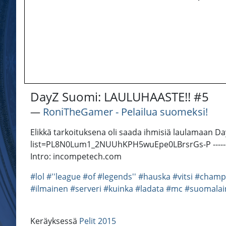
DayZ Suomi: LAULUHAASTE!! #5
―
RoniTheGamer - Pelailua suomeksi!
Elikkä tarkoituksena oli saada ihmisiä laulamaan Da
list=PL8N0Lum1_2NUUhKPH5wuEpe0LBrsrGs-P --------------
Intro: incompetech.com
#lol
#''league
#of
#legends''
#hauska
#vitsi
#champ
#ilmainen
#serveri
#kuinka
#ladata
#mc
#suomalai
Keräyksessä
Pelit 2015