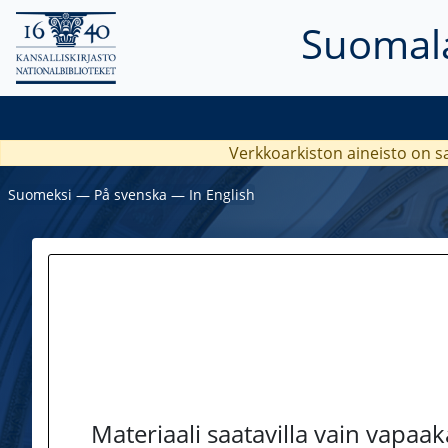
Suomala
Verkkoarkiston aineisto on s
Suomeksi
―
På svenska
―
In English
Materiaali saatavilla vain vapaa