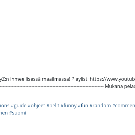
yZ:n ihmeellisessä maailmassa! Playlist: https://www.youtub
------------------------------------------------------------ Muk
ions
#guide
#ohjeet
#pelit
#funny
#fun
#random
#commen
nen
#suomi