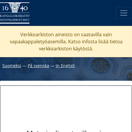
Verkkoarkiston aineisto on saatavilla vain
vapaakappaletyöasemilla. Katso
infosta
lisää tietoa
verkkoarkiston käytöstä.
Suomeksi
―
På svenska
―
In English