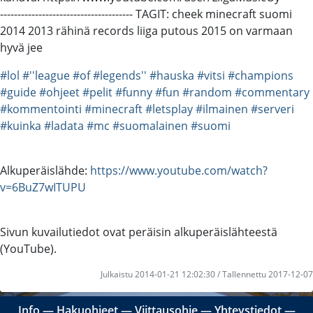
-------------------------------------- TAGIT: cheek minecraft suomi
2014 2013 rähinä records liiga putous 2015 on varmaan
hyvä jee
#lol
#''league
#of
#legends''
#hauska
#vitsi
#champions
#guide
#ohjeet
#pelit
#funny
#fun
#random
#commentary
#kommentointi
#minecraft
#letsplay
#ilmainen
#serveri
#kuinka
#ladata
#mc
#suomalainen
#suomi
Alkuperäislähde:
https://www.youtube.com/watch?
v=6BuZ7wITUPU
Sivun kuvailutiedot ovat peräisin alkuperäislähteestä
(YouTube).
Julkaistu 2014-01-21 12:02:30 / Tallennettu 2017-12-07
Info
―
Hakuohjeet
―
Viittausohje
―
Yhteystiedot
―