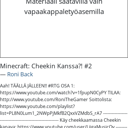
Materiaali saatavilla vain
vapaakappaletyöasemilla
Minecraft: Cheekin Kanssa?! #2
―
Roni Back
Aah! TÄÄLLÄ JÄLLEEN!! #RTG OSA 1:
https://www.youtube.com/watch?v=1fpupN0CyPY TILAA:
http://www.youtube.com/RoniTheGamer Soittolista:
https://www.youtube.com/playlist?
list=PL8N0Lum1_2NWpPjMkfB2QxxVZMdbS_rA7 -----------------
----------------------------------------- Käy cheekkaamassa Cheekin
kanava: https://www.youtube.com/user/LiigaMusicOy --------