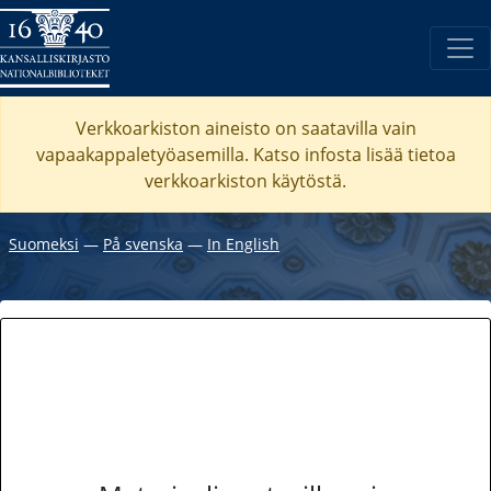
Verkkoarkiston aineisto on saatavilla vain
vapaakappaletyöasemilla. Katso
infosta
lisää tietoa
verkkoarkiston käytöstä.
Suomeksi
―
På svenska
―
In English