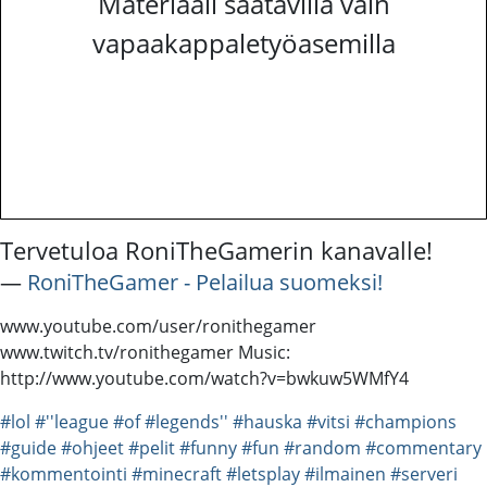
Materiaali saatavilla vain
vapaakappaletyöasemilla
Tervetuloa RoniTheGamerin kanavalle!
―
RoniTheGamer - Pelailua suomeksi!
www.youtube.com/user/ronithegamer
www.twitch.tv/ronithegamer Music:
http://www.youtube.com/watch?v=bwkuw5WMfY4
#lol
#''league
#of
#legends''
#hauska
#vitsi
#champions
#guide
#ohjeet
#pelit
#funny
#fun
#random
#commentary
#kommentointi
#minecraft
#letsplay
#ilmainen
#serveri