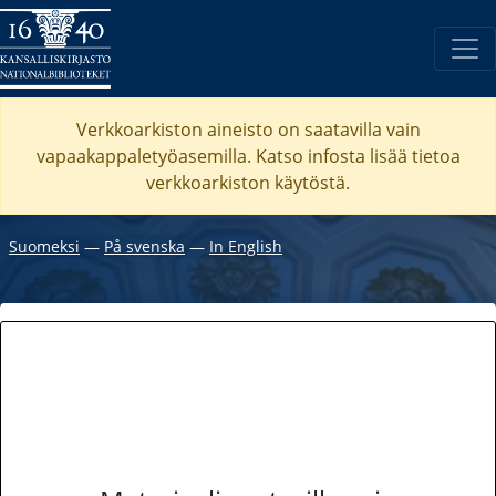
Verkkoarkiston aineisto on saatavilla vain
vapaakappaletyöasemilla. Katso
infosta
lisää tietoa
verkkoarkiston käytöstä.
Suomeksi
―
På svenska
―
In English