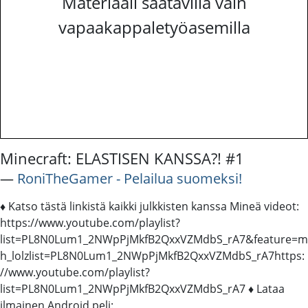
Materiaali saatavilla vain
vapaakappaletyöasemilla
Minecraft: ELASTISEN KANSSA?! #1
―
RoniTheGamer - Pelailua suomeksi!
♦ Katso tästä linkistä kaikki julkkisten kanssa Mineä videot:
https://www.youtube.com/playlist?
list=PL8N0Lum1_2NWpPjMkfB2QxxVZMdbS_rA7&feature=m
h_lolzlist=PL8N0Lum1_2NWpPjMkfB2QxxVZMdbS_rA7https:
//www.youtube.com/playlist?
list=PL8N0Lum1_2NWpPjMkfB2QxxVZMdbS_rA7 ♦ Lataa
ilmainen Android peli: