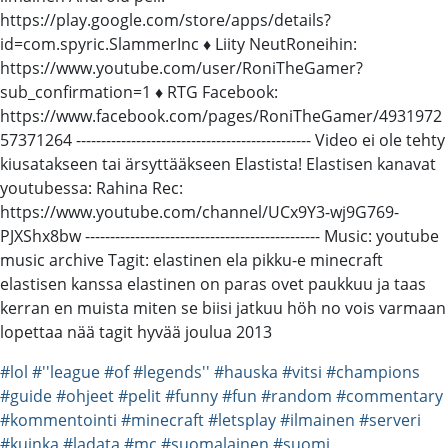
https://play.google.com/store/apps/details?
id=com.spyric.SlammerInc ♦ Liity NeutRoneihin:
https://www.youtube.com/user/RoniTheGamer?
sub_confirmation=1 ♦ RTG Facebook:
https://www.facebook.com/pages/RoniTheGamer/4931972
57371264 ----------------------------------------------- Video ei ole tehty
kiusatakseen tai ärsyttääkseen Elastista! Elastisen kanavat
youtubessa: Rahina Rec:
https://www.youtube.com/channel/UCx9Y3-wj9G769-
PJXShx8bw ----------------------------------------------- Music: youtube
music archive Tagit: elastinen ela pikku-e minecraft
elastisen kanssa elastinen on paras ovet paukkuu ja taas
kerran en muista miten se biisi jatkuu höh no vois varmaan
lopettaa nää tagit hyvää joulua 2013
#lol
#''league
#of
#legends''
#hauska
#vitsi
#champions
#guide
#ohjeet
#pelit
#funny
#fun
#random
#commentary
#kommentointi
#minecraft
#letsplay
#ilmainen
#serveri
#kuinka
#ladata
#mc
#suomalainen
#suomi