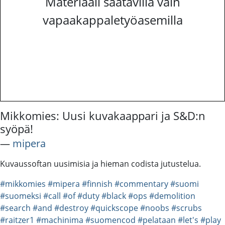
Materiaali saatavilla vain
vapaakappaletyöasemilla
Mikkomies: Uusi kuvakaappari ja S&D:n
syöpä!
―
mipera
Kuvaussoftan uusimisia ja hieman codista jutustelua.
#mikkomies
#mipera
#finnish
#commentary
#suomi
#suomeksi
#call
#of
#duty
#black
#ops
#demolition
#search
#and
#destroy
#quickscope
#noobs
#scrubs
#raitzer1
#machinima
#suomencod
#pelataan
#let's
#play