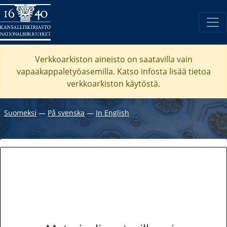
Verkkoarkiston aineisto on saatavilla vain
vapaakappaletyöasemilla. Katso
infosta
lisää tietoa
verkkoarkiston käytöstä.
Suomeksi
―
På svenska
―
In English