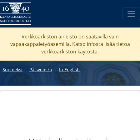
Verkkoarkiston aineisto on saatavilla vain
vapaakappaletyöasemilla. Katso
infosta
lisää tietoa
verkkoarkiston käytöstä.
Suomeksi
―
På svenska
―
In English