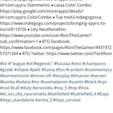
id=com.spyric.SlammerInc ♦ Lataa Color Combo:
https://play.google.com/store/apps/details?
id=com.spyric.ColorCombo ♦ Tue meitä Indiegogossa:
https://www.indiegogo.com/projects/bringing-spyric-to-
ios/x/8119726 ♦ Liity NeutRoneihin:
https://www.youtube.com/user/RoniTheGamer?
sub_confirmation=1 ♦ RTG Facebook:
https://www.facebook.com/pages/RoniTheGamer/4931972
57371264 ♦ RTG Twitter: https://www.twitter.com/TechRoni
#lol
#''league
#of
#legends''
#hauska
#vitsi
#champions
#guide
#ohjeet
#pelit
#funny
#fun
#random
#commentary
#kommentointi
#minecraft
#letsplay
#ilmainen
#serveri
#kuinka
#ladata
#mc
#suomalainen
#suomi
#black
#ops
#cod
#call
#duty
#arvostelu
#top_5
#top
#lista
#et_voi_olla_nauramatta
#battlefield
#battlefield_4
#Dayz
#dayz_standalone
#arma_3
#dayz_survival