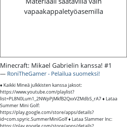
Materiaali saatavilla vain
vapaakappaletyöasemilla
Minecraft: Mikael Gabrielin kanssa! #1
―
RoniTheGamer - Pelailua suomeksi!
♦ Kaikki Mineä julkkisten kanssa jaksot:
https://www.youtube.com/playlist?
list=PL8N0Lum1_2NWpPjMkfB2QxxVZMdbS_rA7 ♦ Lataa
Summer Mini Golf:
https://play.google.com/store/apps/details?
id=com.spyric.SummerMiniGolf ♦ Lataa Slammer Inc:
https://play.google.com/store/apps/details?