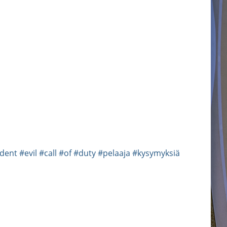
ident
#evil
#call
#of
#duty
#pelaaja
#kysymyksiä