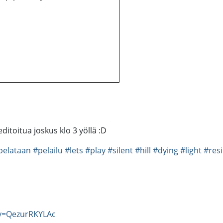
editoitua joskus klo 3 yöllä :D
pelataan
#pelailu
#lets
#play
#silent
#hill
#dying
#light
#res
v=QezurRKYLAc