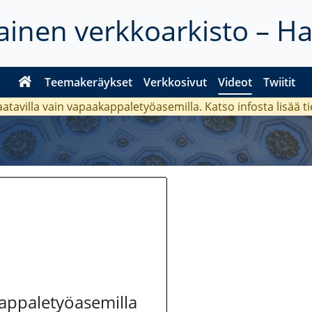
inen verkkoarkisto – H
Teemakeräykset
Verkkosivut
Videot
Twiitit
aatavilla vain vapaakappaletyöasemilla. Katso
infosta
lisää t
kappaletyöasemilla