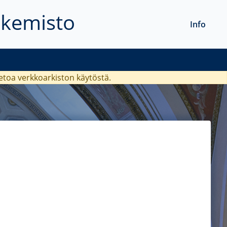
akemisto
Info
ietoa verkkoarkiston käytöstä.