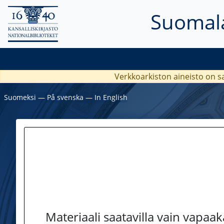
Suomala
Verkkoarkiston aineisto on s
Suomeksi
―
På svenska
―
In English
Materiaali saatavilla vain vapaa