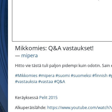
Mikkomies: Q&A vastaukset!
―
mipera
Hitto vie tästä tuli paljon pidempi kuin odotin. Sain 
#Mikkomies
#mipera
#suomi
#suomeksi
#finnish
#
#vastauksia
#vastaa
#Q&A
Keräyksessä
Pelit 2015
Alkuperäislähde:
https://www.youtube.com/watch?