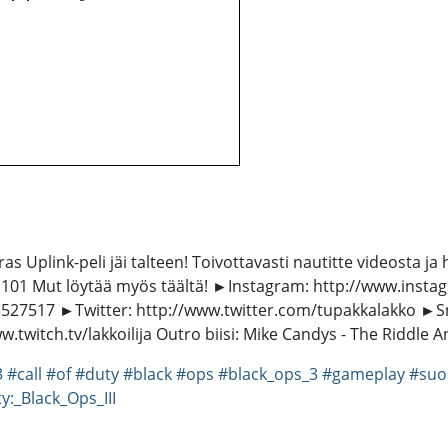
 Uplink-peli jäi talteen! Toivottavasti nautitte videosta ja h
Jallu101 Mut löytää myös täältä! ►Instagram: http://www.ins
27517 ►Twitter: http://www.twitter.com/tupakkalakko ►Sna
w.twitch.tv/lakkoilija Outro biisi: Mike Candys - The Riddle
3
#call
#of
#duty
#black
#ops
#black_ops_3
#gameplay
#suo
y:_Black_Ops_III