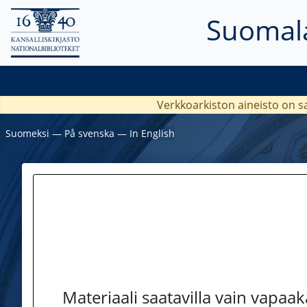
Suomala
Verkkoarkiston aineisto on s
Suomeksi
―
På svenska
―
In English
Materiaali saatavilla vain vapaa