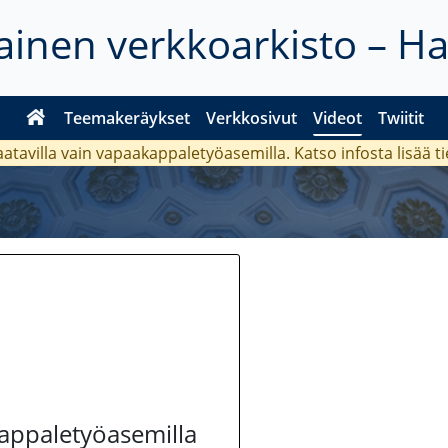
inen verkkoarkisto – H
Teemakeräykset
Verkkosivut
Videot
Twiitit
aatavilla vain vapaakappaletyöasemilla. Katso
infosta
lisää t
kappaletyöasemilla