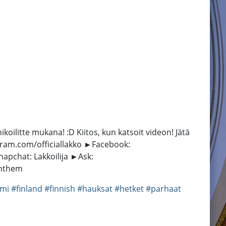
ikoilitte mukana! :D Kiitos, kun katsoit videon! Jätä
tagram.com/officiallakko ►Facebook:
pchat: Lakkoilija ►Ask:
 Anthem
mi
#finland
#finnish
#hauksat
#hetket
#parhaat