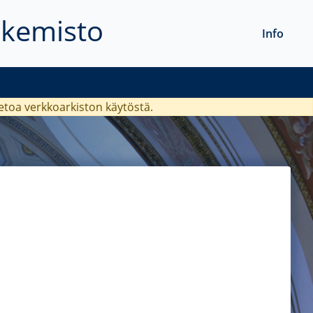
akemisto
Info
ietoa verkkoarkiston käytöstä.