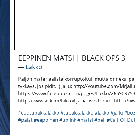
EEPPINEN MATSI | BLACK OPS 3
―
Lakko
Paljon materiaalista korruptoitui, mutta onneksi paras
tykkäys, jos pidit. :) Jallu: http://youtube.com/Mr
https://www.facebook.com/pages/Lakko/2659097535
http://www.ask.fm/lakkoilija ►Livestream: http://ww
#codtupakkalakko
#tupakkalakko
#lakko
#jallu
#bo
#palat
#eeppinen
#uplink
#matsi
#peli
#Call_Of_Dut