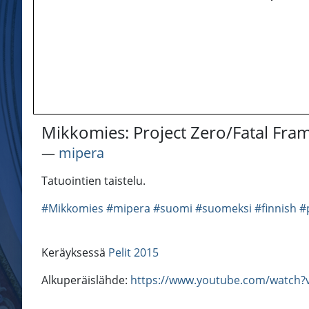
Mikkomies: Project Zero/Fatal Fra
―
mipera
Tatuointien taistelu.
#Mikkomies
#mipera
#suomi
#suomeksi
#finnish
#
Keräyksessä
Pelit 2015
Alkuperäislähde:
https://www.youtube.com/watch