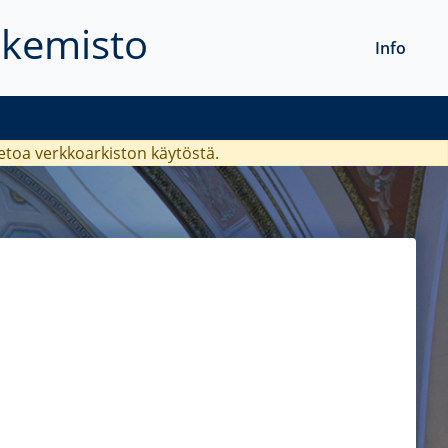
akemisto
Info
ietoa verkkoarkiston käytöstä.