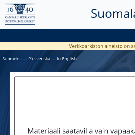
Suomala
Verkkoarkiston aineisto on s
Suomeksi
―
På svenska
―
In English
Materiaali saatavilla vain vapaa