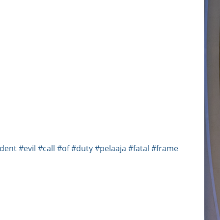
ident
#evil
#call
#of
#duty
#pelaaja
#fatal
#frame