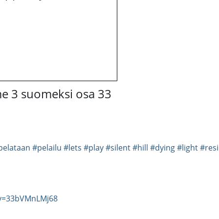
me 3 suomeksi osa 33
pelataan
#pelailu
#lets
#play
#silent
#hill
#dying
#light
#res
?v=33bVMnLMj68