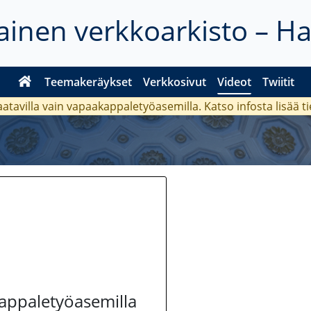
inen verkkoarkisto – H
Teemakeräykset
Verkkosivut
Videot
Twiitit
aatavilla vain vapaakappaletyöasemilla. Katso
infosta
lisää t
kappaletyöasemilla