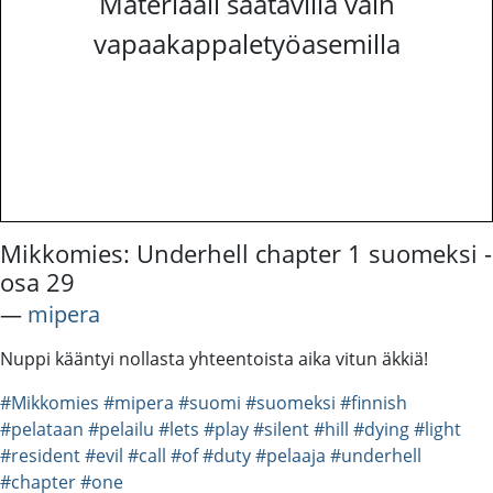
Materiaali saatavilla vain
vapaakappaletyöasemilla
Mikkomies: Underhell chapter 1 suomeksi -
osa 29
―
mipera
Nuppi kääntyi nollasta yhteentoista aika vitun äkkiä!
#Mikkomies
#mipera
#suomi
#suomeksi
#finnish
#pelataan
#pelailu
#lets
#play
#silent
#hill
#dying
#light
#resident
#evil
#call
#of
#duty
#pelaaja
#underhell
#chapter
#one