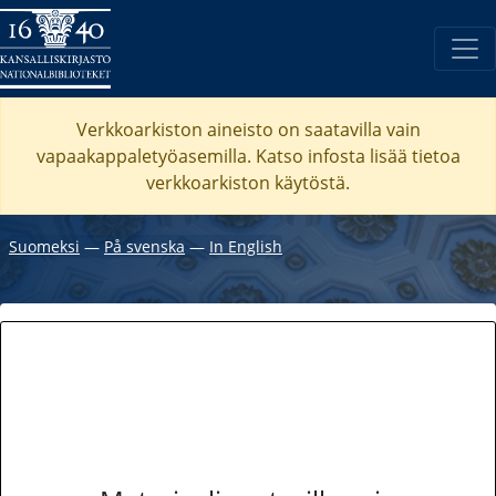
Verkkoarkiston aineisto on saatavilla vain
vapaakappaletyöasemilla. Katso
infosta
lisää tietoa
verkkoarkiston käytöstä.
Suomeksi
―
På svenska
―
In English