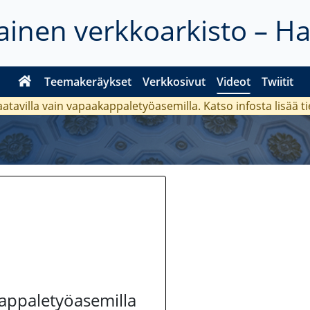
inen verkkoarkisto – H
Teemakeräykset
Verkkosivut
Videot
Twiitit
aatavilla vain vapaakappaletyöasemilla. Katso
infosta
lisää t
kappaletyöasemilla