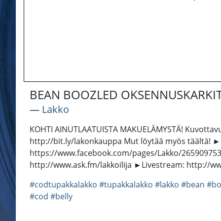
BEAN BOOZLED OKSENNUSKARKI
―
Lakko
KOHTI AINUTLAATUISTA MAKUELÄMYSTÄ! Kuvottavuuden 
http://bit.ly/lakonkauppa Mut löytää myös täältä!
https://www.facebook.com/pages/Lakko/2659097535
http://www.ask.fm/lakkoilija ►Livestream: http://ww
#codtupakkalakko
#tupakkalakko
#lakko
#bean
#bo
#cod
#belly