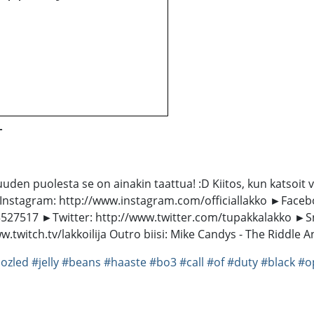
T
puolesta se on ainakin taattua! :D Kiitos, kun katsoit vid
 ►Instagram: http://www.instagram.com/officiallakko ►Faceb
27517 ►Twitter: http://www.twitter.com/tupakkalakko ►Sna
w.twitch.tv/lakkoilija Outro biisi: Mike Candys - The Riddle
ozled
#jelly
#beans
#haaste
#bo3
#call
#of
#duty
#black
#o