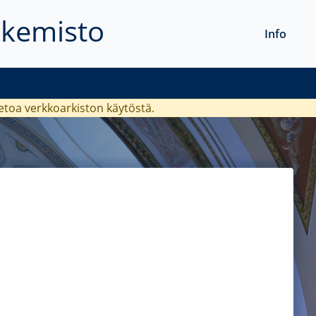
akemisto
Info
ietoa verkkoarkiston käytöstä.