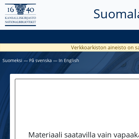
Suomala
Verkkoarkiston aineisto on s
Suomeksi
―
På svenska
―
In English
Materiaali saatavilla vain vapaa