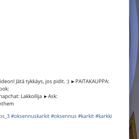
eon! Jätä tykkäys, jos pidit. :) ►PAITAKAUPPA:
ook:
pchat: Lakkoilija ►Ask:
 Anthem
ps_3
#oksennuskarkit
#oksennus
#karkit
#karkki