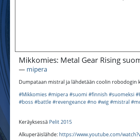
Mikkomies: Metal Gear Rising suom
―
mipera
Dumpataan mistral ja lähdetään coolin robodogin k
#Mikkomies
#mipera
#suomi
#finnish
#suomeksi
#
#boss
#battle
#revengeance
#no
#wig
#mistral
#m
Keräyksessä
Pelit 2015
Alkuperäislähde:
https://www.youtube.com/watch