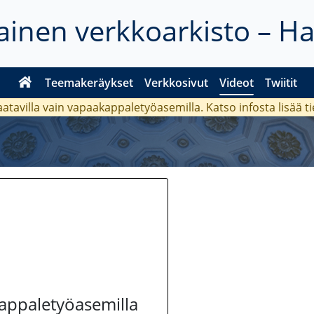
inen verkkoarkisto – H
Teemakeräykset
Verkkosivut
Videot
Twiitit
aatavilla vain vapaakappaletyöasemilla. Katso
infosta
lisää t
kappaletyöasemilla