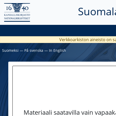
Suomala
Verkkoarkiston aineisto on s
Suomeksi
―
På svenska
―
In English
Materiaali saatavilla vain vapaa