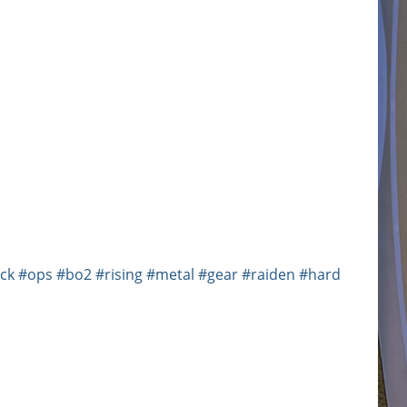
ck
#ops
#bo2
#rising
#metal
#gear
#raiden
#hard