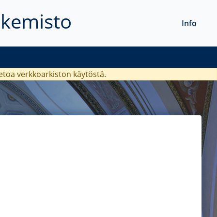
akemisto
Info
ietoa verkkoarkiston käytöstä.